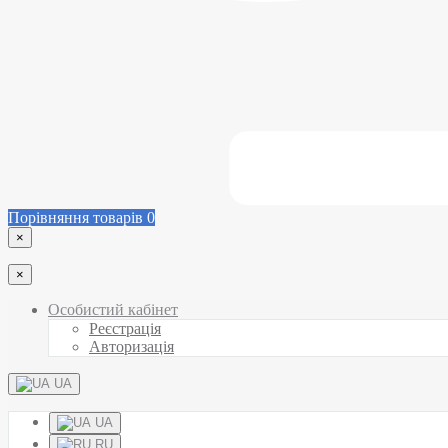
Порівняння товарів
0
×
×
Особистий кабінет
Реєстрація
Авторизація
UA
UA
RU