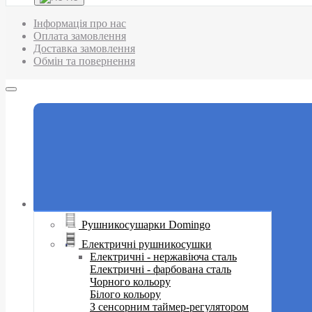
Інформація про нас
Оплата замовлення
Доставка замовлення
Обмін та повернення
Рушникосушарки Domingo
Електричні рушникосушки
Електричні - нержавіюча сталь
Електричні - фарбована сталь
Чорного кольору
Білого кольору
З сенсорним таймер-регулятором