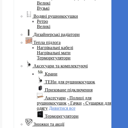
Великі
Вузькі
Водяні рушникосушки
Ретро
Великі
Дизайнерські радіатори
Тепла підлога
Нагрівальні кабелі
Нагрівальні мати
Терморегулятори
Аксесуари та комплектуючі
Крани
ТЕНи для рушникосушок
Приховане підключення
Аксесуари
- Полиці для
рушникосушок
- Гачки
- Сушарки для
одягу
Дивитися все
Терморегулятори
Знижки та акції