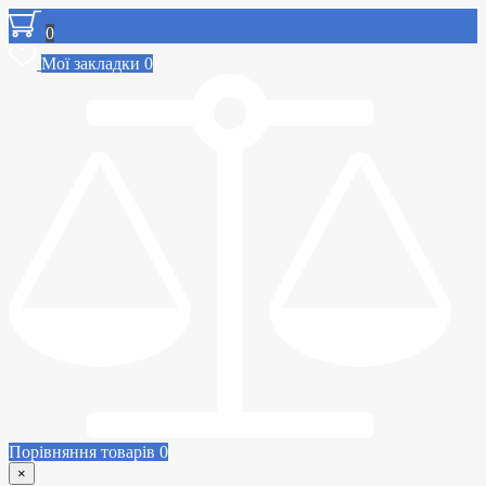
0
Мої закладки
0
Порівняння товарів
0
×