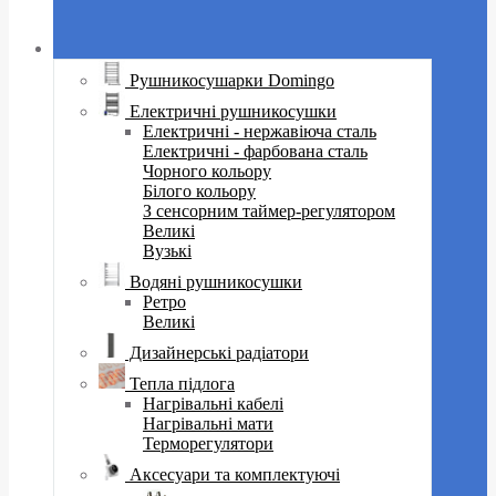
Рушникосушарки Domingo
Електричні рушникосушки
Електричні - нержавіюча сталь
Електричні - фарбована сталь
Чорного кольору
Білого кольору
З сенсорним таймер-регулятором
Великі
Вузькі
Водяні рушникосушки
Ретро
Великі
Дизайнерські радіатори
Тепла підлога
Нагрівальні кабелі
Нагрівальні мати
Терморегулятори
Аксесуари та комплектуючі