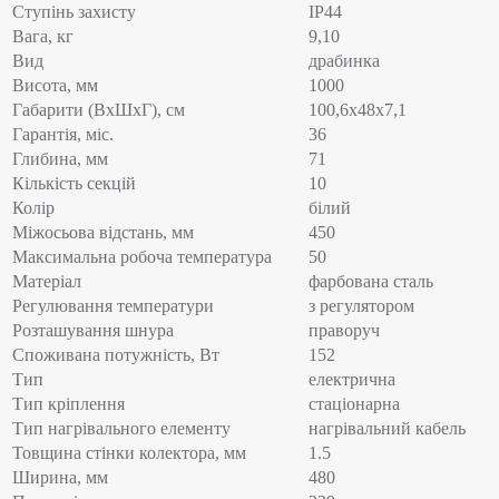
Ступінь захисту
IP44
Вага, кг
9,10
Вид
драбинка
Висота, мм
1000
Габарити (ВхШхГ), см
100,6x48x7,1
Гарантія, міс.
36
Глибина, мм
71
Кількість секцій
10
Колір
білий
Міжосьова відстань, мм
450
Максимальна робоча температура
50
Матеріал
фарбована сталь
Регулювання температури
з регулятором
Розташування шнура
праворуч
Споживана потужність, Вт
152
Тип
електрична
Тип кріплення
стаціонарна
Тип нагрівального елементу
нагрівальний кабель
Товщина стінки колектора, мм
1.5
Ширина, мм
480