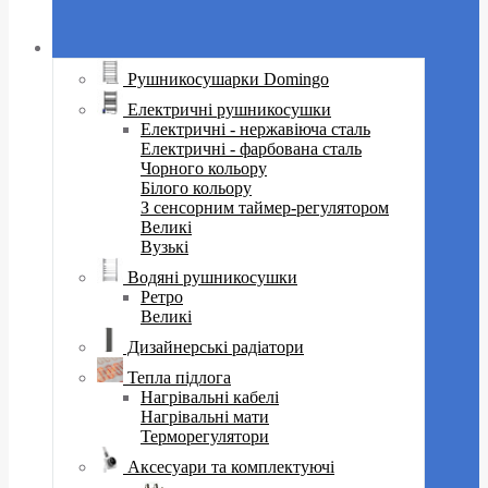
Рушникосушарки Domingo
Електричні рушникосушки
Електричні - нержавіюча сталь
Електричні - фарбована сталь
Чорного кольору
Білого кольору
З сенсорним таймер-регулятором
Великі
Вузькі
Водяні рушникосушки
Ретро
Великі
Дизайнерські радіатори
Тепла підлога
Нагрівальні кабелі
Нагрівальні мати
Терморегулятори
Аксесуари та комплектуючі