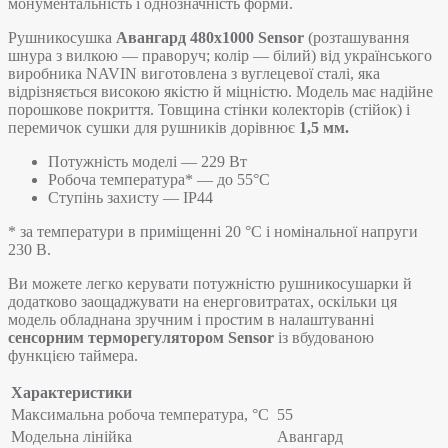
монументальність і однозначність форми.
Рушникосушка
Авангард 480х1000 Sensor
(розташування
шнура з вилкою — праворуч; колір — білий) від українського
виробника NAVIN виготовлена з вуглецевої сталі, яка
відрізняється високою якістю й міцністю. Модель має надійне
порошкове покриття. Товщина стінки колекторів (стійок) і
перемичок сушки для рушників дорівнює
1,5 мм.
Потужність моделі — 229 Вт
Робоча температура* — до 55°C
Ступінь захисту — IP44
* за температури в приміщенні 20 °С і номінальної напруги
230 В.
Ви можете легко керувати потужністю рушникосушарки й
додатково заощаджувати на енерговитратах, оскільки ця
модель обладнана зручним і простим в налаштуванні
сенсорним терморегулятором Sensor
із вбудованою
функцією таймера.
Характеристики
Максимальна робоча температура, °C
55
Модельна лінійка
Авангард