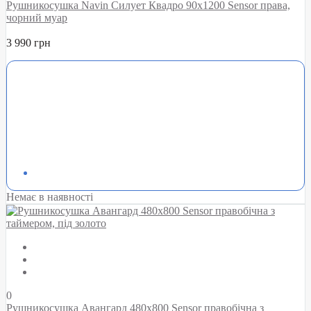
Рушникосушка Navin Силует Квадро 90х1200 Sensor права,
чорний муар
3 990 грн
Немає в наявності
0
Рушникосушка Авангард 480х800 Sensor правобічна з