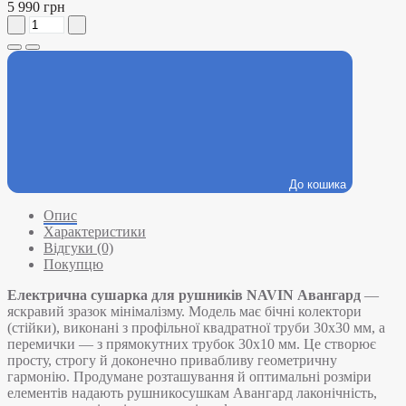
5 990 грн
До кошика
Опис
Характеристики
Відгуки (0)
Покупцю
Електрична сушарка для рушників NAVIN Авангард
—
яскравий зразок мінімалізму. Модель має бічні колектори
(стійки), виконані з профільної квадратної труби 30х30 мм, а
перемички — з прямокутних трубок 30х10 мм. Це створює
просту, строгу й доконечно привабливу геометричну
гармонію. Продумане розташування й оптимальні розміри
елементів надають рушникосушкам Авангард лаконічність,