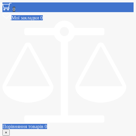
0
Мої закладки
0
Порівняння товарів
0
×