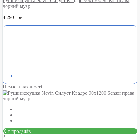
Рушникосушка Navin Силует Квадро 90х1500 Sensor права,
чорний муар
4 290 грн
Немає в наявності
Хіт продажів
2