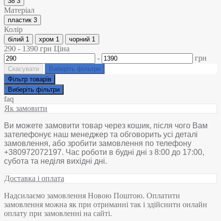
38
3
Матеріал
пластик
3
Колір
білий
1
хром
1
чорний
1
290
-
1390
грн
Ціна
-
грн
Скасувати
Виберіть фільтри
Фільтр товарів
Виберіть фільтри
faq
Як замовити
Ви можете замовити товар через кошик, після чого Вам
зателефонує наш менеджер та обговорить усі деталі
замовлення, або зробити замовлення по телефону
+380972072197. Час роботи в будні дні з 8:00 до 17:00,
субота та неділя вихідні дні.
Доставка і оплата
Надсилаємо замовлення Новою Поштою. Оплатити
замовлення можна як при отриманні так і здійснити онлайн
оплату при замовленні на сайті.