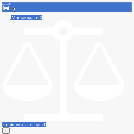
0
Мої закладки
0
Порівняння товарів
0
×