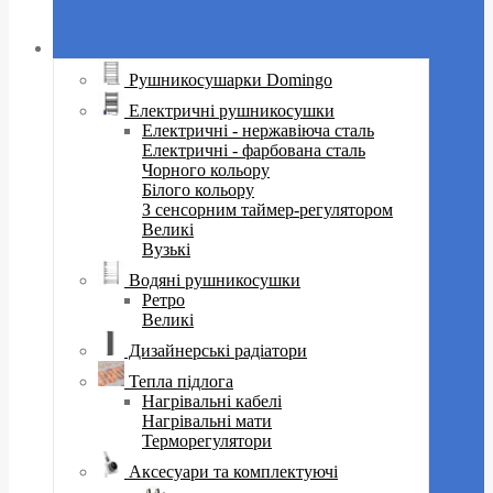
Рушникосушарки Domingo
Електричні рушникосушки
Електричні - нержавіюча сталь
Електричні - фарбована сталь
Чорного кольору
Білого кольору
З сенсорним таймер-регулятором
Великі
Вузькі
Водяні рушникосушки
Ретро
Великі
Дизайнерські радіатори
Тепла підлога
Нагрівальні кабелі
Нагрівальні мати
Терморегулятори
Аксесуари та комплектуючі