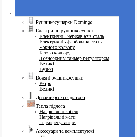
Рушникосушарки Domingo
Електричні рушникосушки
Електричні - нержавіюча сталь
Електричні - фарбована сталь
Чорного кольору
Білого кольору
З сенсорним таймер-регулятором
Великі
Вузькі
Водяні рушникосушки
Ретро
Великі
Дизайнерські радіатори
Тепла підлога
Нагрівальні кабелі
Нагрівальні мати
Терморегулятори
Аксесуари та комплектуючі