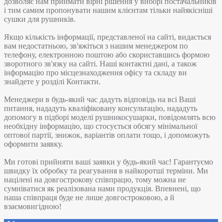
дозволяє нам приймати вірні рішення у виборі постачальників
і тим самим пропонувати нашим клієнтам тільки найякісніші
сушки для рушників.
Якщо кількість інформації, представленої на сайті, видасться
вам недостатньою, зв'яжіться з нашим менеджером по
телефону, електронною поштою або скориставшись формою
зворотного зв'язку на сайті. Наші контактні дані, а також
інформацію про місцезнаходження офісу та складу ви
знайдете у розділі Контакти.
Менеджери в будь-який час дадуть відповідь на всі Ваші
питання, нададуть кваліфіковану консультацію, нададуть
допомогу в підборі моделі рушникосушарки, повідомлять всю
необхідну інформацію, що стосується обсягу мінімальної
оптової партії, знижок, варіантів оплати тощо, і допоможуть
оформити заявку.
Ми готові прийняти ваші заявки у будь-який час! Гарантуємо
швидку їх обробку та реагування в найкоротші терміни. Ми
націлені на довгострокову співпрацю, тому можна не
сумніватися як реалізована нами продукція. Впевнені, що
наша співпраця буде не лише довгостроковою, а й
взаємовигідною!