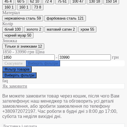
45
4
60
5
62
10
72
4
75
61
100
47
130
18
150
14
160
1
160
1
73
8
Матеріал
нержавіюча сталь
59
фарбована сталь
121
Колір
білий
100
золото
2
матовий сатин
2
хром
55
чорний муар
50
Знижка
Тільки зі знижками
12
1850
-
33990
грн
Ціна
-
грн
Скасувати
Виберіть фільтри
Фільтр товарів
Виберіть фільтри
faq
Як замовити
Ви можете замовити товар через кошик, після чого Вам
зателефонує наш менеджер та обговорить усі деталі
замовлення, або зробити замовлення по телефону
+380972072197. Час роботи в будні дні з 8:00 до 17:00,
субота та неділя вихідні дні.
Доставка і оплата