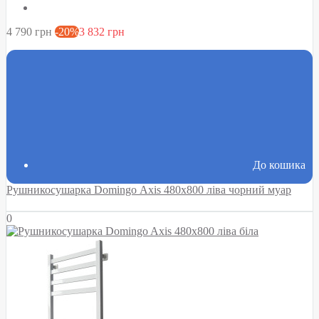
4 790 грн
-20%
3 832 грн
До кошика
Рушникосушарка Domingo Axis 480x800 ліва чорний муар
0