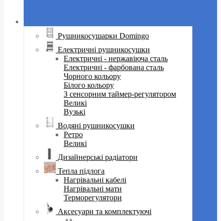
Рушникосушарки Domingo
Електричні рушникосушки
Електричні - нержавіюча сталь
Електричні - фарбована сталь
Чорного кольору
Білого кольору
З сенсорним таймер-регулятором
Великі
Вузькі
Водяні рушникосушки
Ретро
Великі
Дизайнерські радіатори
Тепла підлога
Нагрівальні кабелі
Нагрівальні мати
Терморегулятори
Аксесуари та комплектуючі