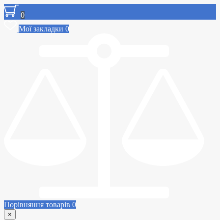
0
Мої закладки
0
Порівняння товарів
0
×