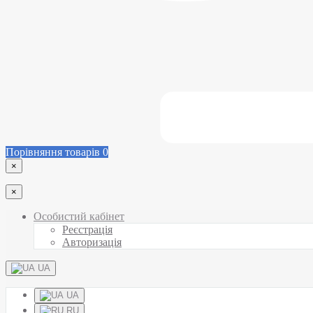
Порівняння товарів
0
×
×
Особистий кабінет
Реєстрація
Авторизація
UA
UA
RU