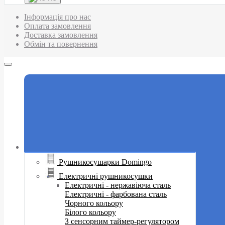
Інформація про нас
Оплата замовлення
Доставка замовлення
Обмін та повернення
Рушникосушарки Domingo
Електричні рушникосушки
Електричні - нержавіюча сталь
Електричні - фарбована сталь
Чорного кольору
Білого кольору
З сенсорним таймер-регулятором