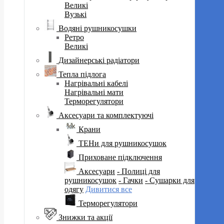
Великі
Вузькі
Водяні рушникосушки
Ретро
Великі
Дизайнерські радіатори
Тепла підлога
Нагрівальні кабелі
Нагрівальні мати
Терморегулятори
Аксесуари та комплектуючі
Крани
ТЕНи для рушникосушок
Приховане підключення
Аксесуари
- Полиці для
рушникосушок
- Гачки
- Сушарки для
одягу
Дивитися все
Терморегулятори
Знижки та акції