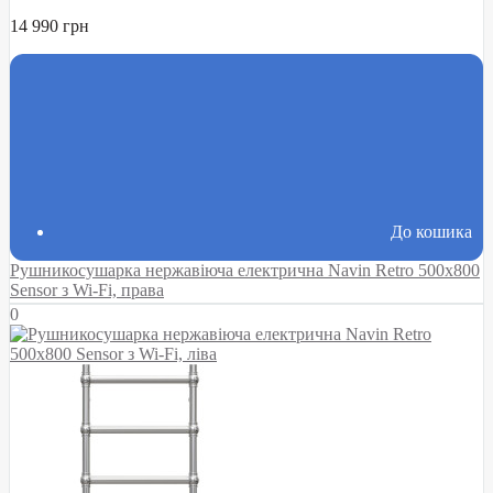
14 990 грн
До кошика
Рушникосушарка нержавіюча електрична Navin Retro 500х800
Sensor з Wi-Fi, права
0