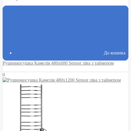
До кошика
Рушникосушка Камелія 480х600 Sensor ліва з таймером
0