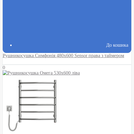
До кошика
Рушникосушка Симфонія 480х600 Sensor права з таймером
0