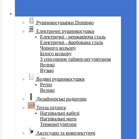
Рушникосушарки Domingo
Електричні рушникосушки
Електричні - нержавіюча сталь
Електричні - фарбована сталь
Чорного кольору
Білого кольору
З сенсорним таймер-регулятором
Великі
Вузькі
Водяні рушникосушки
Ретро
Великі
Дизайнерські радіатори
Тепла підлога
Нагрівальні кабелі
Нагрівальні мати
Терморегулятори
Аксесуари та комплектуючі