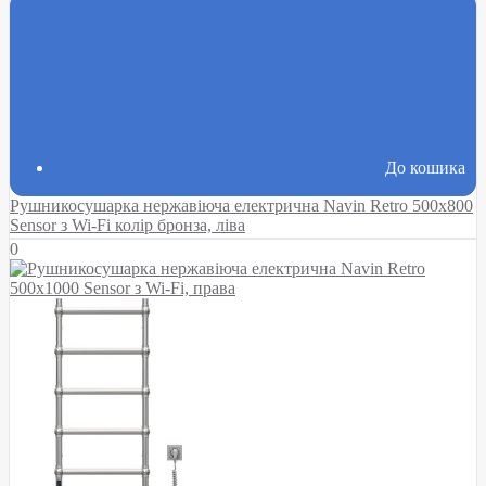
До кошика
Рушникосушарка нержавіюча електрична Navin Retro 500х800
Sensor з Wi-Fi колір бронза, ліва
0