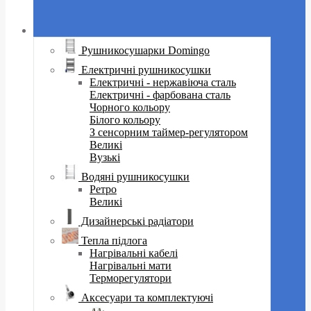
Рушникосушарки Domingo
Електричні рушникосушки
Електричні - нержавіюча сталь
Електричні - фарбована сталь
Чорного кольору
Білого кольору
З сенсорним таймер-регулятором
Великі
Вузькі
Водяні рушникосушки
Ретро
Великі
Дизайнерські радіатори
Тепла підлога
Нагрівальні кабелі
Нагрівальні мати
Терморегулятори
Аксесуари та комплектуючі