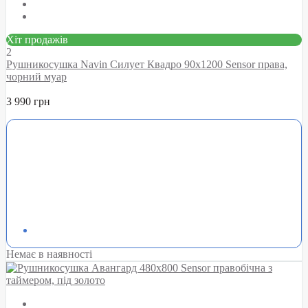
Хіт продажів
2
Рушникосушка Navin Силует Квадро 90х1200 Sensor права,
чорний муар
3 990 грн
Немає в наявності