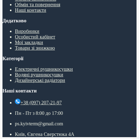
Обмін та повернення
Наші контакти
Додатково
Виробники
Особистий кабінет
Мої закладки
Товари зі знижкою
Категорії
Електричні рушникосушки
Водяні рушникосушки
Дизайнерські радіатори
Наші контакти
+38 (097) 207-21-97
Пн - Пт з 8:00 до 17:00
ps.kyivterm@gmail.com
Київ, Євгена Сверстюка 4А