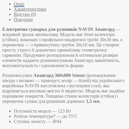
Опис
Характеристики
Відгуки (0)
Покупцю
Електрична сушарка для рушників NAVIN Авангард
—
яскравий зразок мінімалізму. Модель має бічні колектори
(стійки), виконані з профільної квадратної труби 30х30 мм, а
перемички — з прямокутних трубок 30х10 мм. Це створює
просту, строгу й доконечно привабливу геометричну
гармонію. Продумане розташування й оптимальні розміри
елементів надають рушникосушкам Авангард лаконічність,
монументальність і однозначність форми.
Рушникосушка
Авангард 360х800 Sensor
(розташування
шнура з вилкою — праворуч; колір — білий) від українського
виробника NAVIN виготовлена з вуглецевої сталі, яка
відрізняється високою якістю й міцністю. Модель має надійне
порошкове покриття. Товщина стінки колекторів (стійок) і
перемичок сушки для рушників дорівнює
1,5 мм.
Потужність моделі — 123 Вт
Робоча температура* — до 55°C
Ступінь захисту — IP44