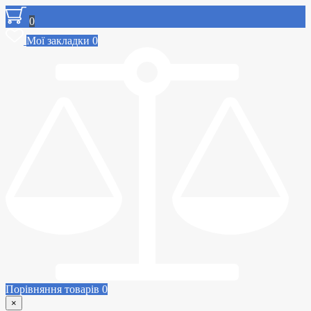
0
Мої закладки
0
Порівняння товарів
0
×