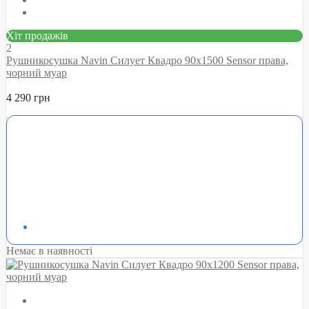
Хіт продажів
2
Рушникосушка Navin Силует Квадро 90х1500 Sensor права,
чорний муар
4 290 грн
Немає в наявності