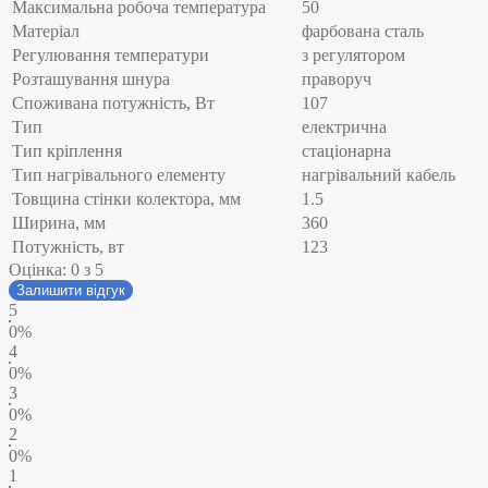
Максимальна робоча температура
50
Матеріал
фарбована сталь
Регулювання температури
з регулятором
Розташування шнура
праворуч
Споживана потужність, Вт
107
Тип
електрична
Тип кріплення
стаціонарна
Тип нагрівального елементу
нагрівальний кабель
Товщина стінки колектора, мм
1.5
Ширина, мм
360
Потужність, вт
123
Оцінка:
0
з 5
Залишити відгук
5
0%
4
0%
3
0%
2
0%
1