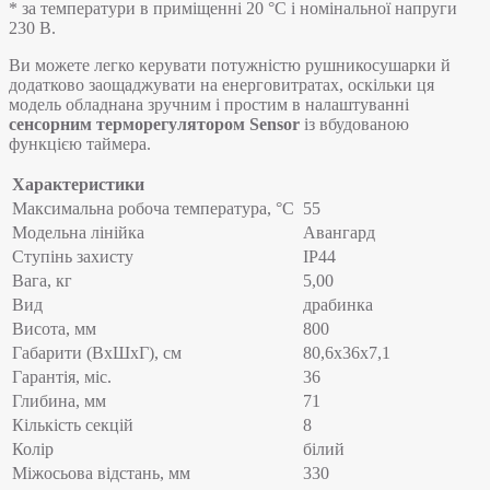
* за температури в приміщенні 20 °С і номінальної напруги
230 В.
Ви можете легко керувати потужністю рушникосушарки й
додатково заощаджувати на енерговитратах, оскільки ця
модель обладнана зручним і простим в налаштуванні
сенсорним терморегулятором Sensor
із вбудованою
функцією таймера.
Характеристики
Максимальна робоча температура, °C
55
Модельна лінійка
Авангард
Ступінь захисту
IP44
Вага, кг
5,00
Вид
драбинка
Висота, мм
800
Габарити (ВхШхГ), см
80,6x36x7,1
Гарантія, міс.
36
Глибина, мм
71
Кількість секцій
8
Колір
білий
Міжосьова відстань, мм
330