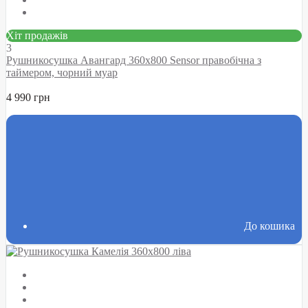
Хіт продажів
3
Рушникосушка Авангард 360х800 Sensor правобічна з
таймером, чорний муар
4 990 грн
До кошика