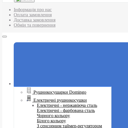
Інформація про нас
Оплата замовлення
Доставка замовлення
Обмін та повернення
Рушникосушарки Domingo
Електричні рушникосушки
Електричні - нержавіюча сталь
Електричні - фарбована сталь
Чорного кольору
Білого кольору
З сенсорним таймер-регулятором