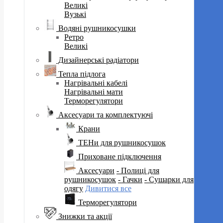
Великі
Вузькі
Водяні рушникосушки
Ретро
Великі
Дизайнерські радіатори
Тепла підлога
Нагрівальні кабелі
Нагрівальні мати
Терморегулятори
Аксесуари та комплектуючі
Крани
ТЕНи для рушникосушок
Приховане підключення
Аксесуари
- Полиці для
рушникосушок
- Гачки
- Сушарки для
одягу
Дивитися все
Терморегулятори
Знижки та акції