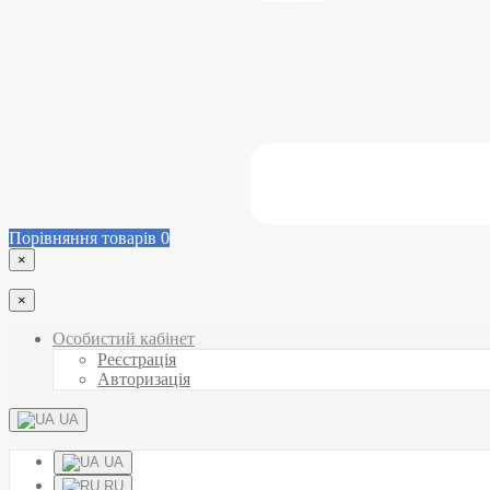
Порівняння товарів
0
×
×
Особистий кабінет
Реєстрація
Авторизація
UA
UA
RU