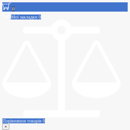
0
Мої закладки
0
Порівняння товарів
0
×