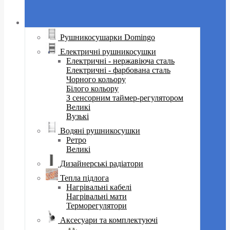
Рушникосушарки Domingo
Електричні рушникосушки
Електричні - нержавіюча сталь
Електричні - фарбована сталь
Чорного кольору
Білого кольору
З сенсорним таймер-регулятором
Великі
Вузькі
Водяні рушникосушки
Ретро
Великі
Дизайнерські радіатори
Тепла підлога
Нагрівальні кабелі
Нагрівальні мати
Терморегулятори
Аксесуари та комплектуючі