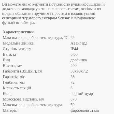
Ви можете легко керувати потужністю рушникосушарки й
додатково заощаджувати на енерговитратах, оскільки ця
модель обладнана зручним і простим в налаштуванні
сенсорним терморегулятором Sensor
із вбудованою
функцією таймера.
Характеристики
Максимальна робоча температура, °C
55
Модельна лінійка
Авангард
Ступінь захисту
IP44
Вага, кг
6,60
Вид
драбинка
Висота, мм
500
Габарити (ВхШхГ), см
50x90x7,2
Гарантія, міс.
36
Глибина, мм
72
Кількість секцій
6
Колір
чорний муар
Міжосьова відстань, мм
870
Максимальна робоча температура
50
Матеріал
фарбована сталь