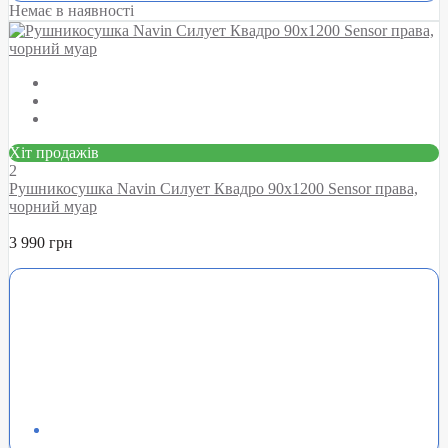
Немає в наявності
Хіт продажів
2
Рушникосушка Navin Силует Квадро 90х1200 Sensor права,
чорний муар
3 990 грн