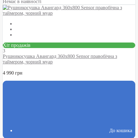
Немає в наявності
Хіт продажів
3
Рушникосушка Авангард 360х800 Sensor правобічна з
таймером, чорний муар
4 990 грн
До кошика