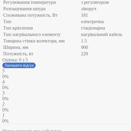
Регулювання температури
з регулятором
Розташування шнура
ліворуч
Споживана потужність, Вт
181
Тип
електрична
Тип кріплення
стаціонарна
Тип нагрівального елементу
нагрівальний кабель
Товщина стінки колектора, мм
1.5
Ширина, мм
900
Потужність, вт
229
Оцінка:
0
з 5
Залишити відгук
5
0%
4
0%
3
0%
2
0%
1
0%