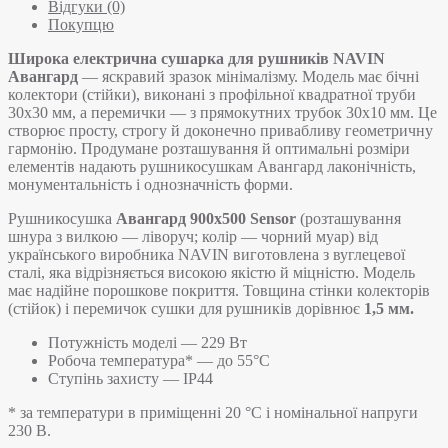
Відгуки (0)
Покупцю
Широка електрична сушарка для рушників NAVIN
Авангард
— яскравий зразок мінімалізму. Модель має бічні
колектори (стійки), виконані з профільної квадратної труби
30х30 мм, а перемички — з прямокутних трубок 30х10 мм. Це
створює просту, строгу й доконечно привабливу геометричну
гармонію. Продумане розташування й оптимальні розміри
елементів надають рушникосушкам Авангард лаконічність,
монументальність і однозначність форми.
Рушникосушка
Авангард 900х500 Sensor
(розташування
шнура з вилкою — ліворуч; колір — чорний муар) від
українського виробника NAVIN виготовлена з вуглецевої
сталі, яка відрізняється високою якістю й міцністю. Модель
має надійне порошкове покриття. Товщина стінки колекторів
(стійок) і перемичок сушки для рушників дорівнює
1,5 мм.
Потужність моделі — 229 Вт
Робоча температура* — до 55°C
Ступінь захисту — IP44
* за температури в приміщенні 20 °С і номінальної напруги
230 В.