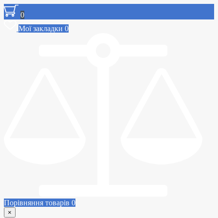
0
Мої закладки
0
Порівняння товарів
0
×