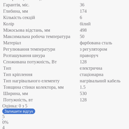
Гарантія, міс.
36
Глибина, мм
174
Кількість секцій
6
Колір
білий
Міжосьова відстань, мм
498
Максимальна робоча температура
50
Матеріал
фарбована сталь
Регулювання температури
з регулятором
Розташування шнура
праворуч
Споживана потужність, Вт
128
Тип
електрична
Тип кріплення
стаціонарна
Тип нагрівального елементу
нагрівальний кабель
Товщина стінки колектора, мм
1.5
Ширина, мм
530
Потужність, вт
128
Оцінка:
0
з 5
Залишити відгук
5
0%
4