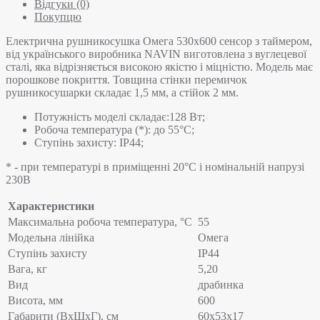
Відгуки (0)
Покупцю
Електрична рушникосушка Омега 530х600 сенсор з таймером,
від українського виробника NAVIN виготовлена з вуглецевої
сталі, яка відрізняється високою якістю і міцністю. Модель має
порошкове покриття. Товщина стінки перемичок
рушникосушарки складає 1,5 мм, а стійок 2 мм.
Потужність моделі складає:128 Вт;
Робоча температура (*): до 55°C;
Ступінь захисту: IP44;
* - при температурі в приміщенні 20°С і номінальній напрузі
230В
Характеристики
Максимальна робоча температура, °C
55
Модельна лінійка
Омега
Ступінь захисту
IP44
Вага, кг
5,20
Вид
драбинка
Висота, мм
600
Габарити (ВхШхГ), см
60x53x17