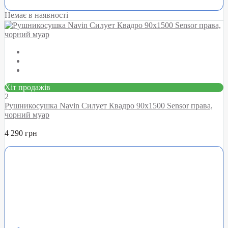
Немає в наявності
Хіт продажів
2
Рушникосушка Navin Силует Квадро 90х1500 Sensor права,
чорний муар
4 290 грн