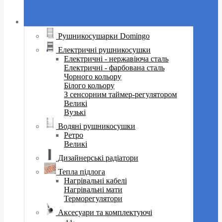
Рушникосушарки Domingo
Електричні рушникосушки
Електричні - нержавіюча сталь
Електричні - фарбована сталь
Чорного кольору
Білого кольору
З сенсорним таймер-регулятором
Великі
Вузькі
Водяні рушникосушки
Ретро
Великі
Дизайнерські радіатори
Тепла підлога
Нагрівальні кабелі
Нагрівальні мати
Терморегулятори
Аксесуари та комплектуючі