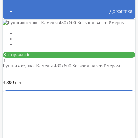
До кошика
Хіт продажів
3
Рушникосушка Камелія 480х600 Sensor ліва з таймером
3 390 грн