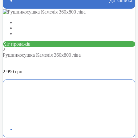
До кошика
Хіт продажів
2
Рушникосушка Камелія 360х800 ліва
2 990 грн