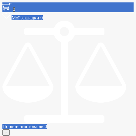
0
Мої закладки
0
Порівняння товарів
0
×