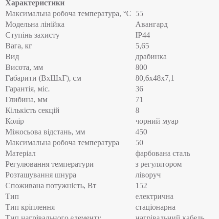
Характеристики
Максимальна робоча температура, °C
55
Модельна лінійка
Авангард
Ступінь захисту
IP44
Вага, кг
5,65
Вид
драбинка
Висота, мм
800
Габарити (ВхШхГ), см
80,6x48x7,1
Гарантія, міс.
36
Глибина, мм
71
Кількість секцій
8
Колір
чорний муар
Міжосьова відстань, мм
450
Максимальна робоча температура
50
Матеріал
фарбована сталь
Регулювання температури
з регулятором
Розташування шнура
ліворуч
Споживана потужність, Вт
152
Тип
електрична
Тип кріплення
стаціонарна
Тип нагрівального елементу
нагрівальний кабель