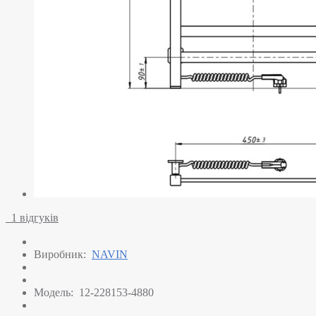
1 відгуків
Виробник:
NAVIN
Модель:
12-228153-4880