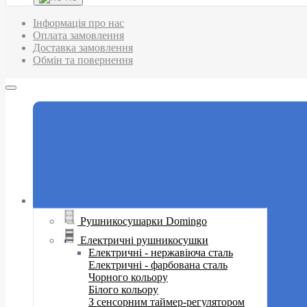
Інформація про нас
Оплата замовлення
Доставка замовлення
Обмін та повернення
Рушникосушарки Domingo
Електричні рушникосушки
Електричні - нержавіюча сталь
Електричні - фарбована сталь
Чорного кольору
Білого кольору
З сенсорним таймер-регулятором