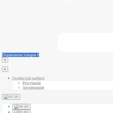
Порівняння товарів
0
×
×
Особистий кабінет
Реєстрація
Авторизація
UA
UA
RU