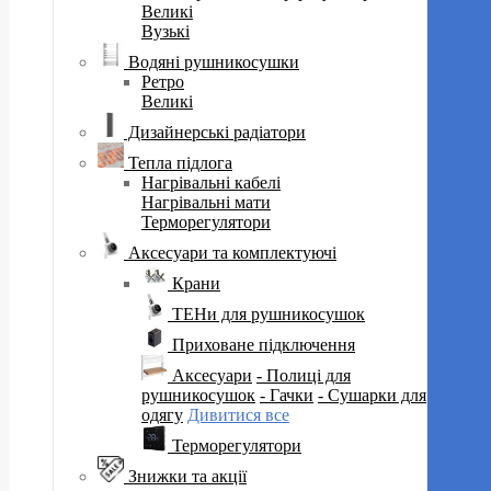
Великі
Вузькі
Водяні рушникосушки
Ретро
Великі
Дизайнерські радіатори
Тепла підлога
Нагрівальні кабелі
Нагрівальні мати
Терморегулятори
Аксесуари та комплектуючі
Крани
ТЕНи для рушникосушок
Приховане підключення
Аксесуари
- Полиці для
рушникосушок
- Гачки
- Сушарки для
одягу
Дивитися все
Терморегулятори
Знижки та акції