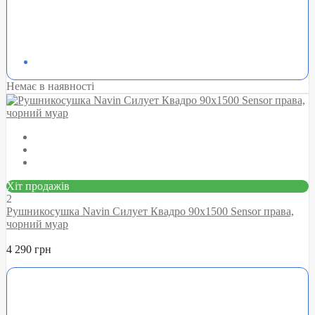
Немає в наявності
Хіт продажів
2
Рушникосушка Navin Силует Квадро 90х1500 Sensor права,
чорний муар
4 290 грн