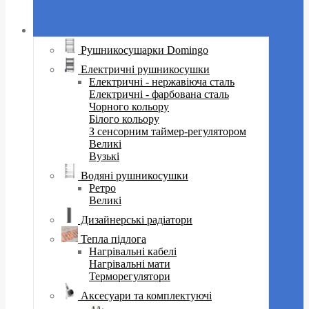
Рушникосушарки Domingo
Електричні рушникосушки
Електричні - нержавіюча сталь
Електричні - фарбована сталь
Чорного кольору
Білого кольору
З сенсорним таймер-регулятором
Великі
Вузькі
Водяні рушникосушки
Ретро
Великі
Дизайнерські радіатори
Тепла підлога
Нагрівальні кабелі
Нагрівальні мати
Терморегулятори
Аксесуари та комплектуючі