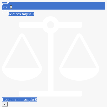
0
Мої закладки
0
Порівняння товарів
0
×