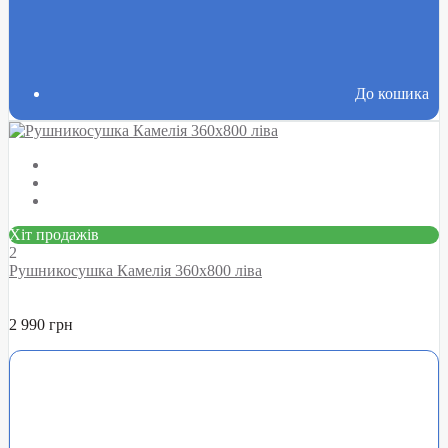
До кошика
Хіт продажів
2
Рушникосушка Камелія 360х800 ліва
2 990 грн