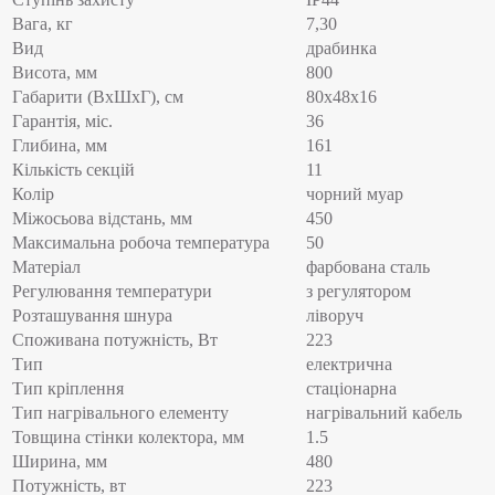
Вага, кг
7,30
Вид
драбинка
Висота, мм
800
Габарити (ВхШхГ), см
80x48x16
Гарантія, міс.
36
Глибина, мм
161
Кількість секцій
11
Колір
чорний муар
Міжосьова відстань, мм
450
Максимальна робоча температура
50
Матеріал
фарбована сталь
Регулювання температури
з регулятором
Розташування шнура
ліворуч
Споживана потужність, Вт
223
Тип
електрична
Тип кріплення
стаціонарна
Тип нагрівального елементу
нагрівальний кабель
Товщина стінки колектора, мм
1.5
Ширина, мм
480
Потужність, вт
223