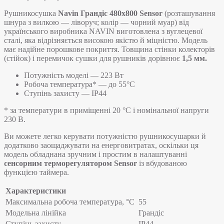
Рушникосушка
Navin Грандіс
480х800 Sensor
(розташування
шнура з вилкою — ліворуч; колір — чорний муар) від
українського виробника NAVIN виготовлена з вуглецевої
сталі, яка відрізняється високою якістю й міцністю. Модель
має надійне порошкове покриття. Товщина стінки колекторів
(стійок) і перемичок сушки для рушників дорівнює
1,5 мм.
Потужність моделі — 223 Вт
Робоча температура* — до 55°C
Ступінь захисту — IP44
* за температури в приміщенні 20 °С і номінальної напруги
230 В.
Ви можете легко керувати потужністю рушникосушарки й
додатково заощаджувати на енерговитратах, оскільки ця
модель обладнана зручним і простим в налаштуванні
сенсорним терморегулятором Sensor
із вбудованою
функцією таймера.
Характеристики
Максимальна робоча температура, °C
55
Модельна лінійка
Грандіс
Ступінь захисту
IP44