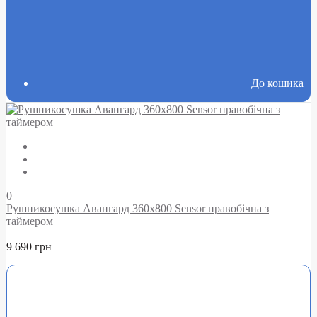
До кошика
0
Рушникосушка Авангард 360х800 Sensor правобічна з
таймером
9 690 грн