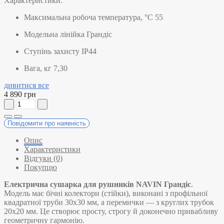
Характеристики:
Максимальна робоча температура, °C
55
Модельна лінійка
Грандіс
Ступінь захисту
IP44
Вага, кг
7,30
дивитися все
4 890 грн
Повідомити про наявність
Опис
Характеристики
Відгуки (0)
Покупцю
Електрична сушарка для рушників NAVIN Грандіс
.
Модель має бічні колектори (стійки), виконані з профільної
квадратної труби 30х30 мм, а перемички — з круглих трубок
20х20 мм. Це створює просту, строгу й доконечно привабливу
геометричну гармонію.