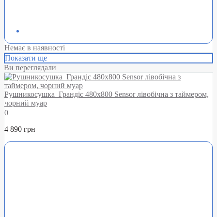
Немає в наявності
Показати ще
Ви переглядали
Рушникосушка Грандіс 480х800 Sensor лівобічна з таймером,
чорний муар
0
4 890 грн