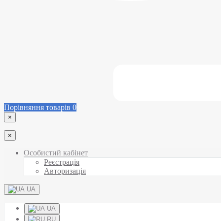
Порівняння товарів
0
×
×
Особистий кабінет
Реєстрація
Авторизація
UA
UA
RU