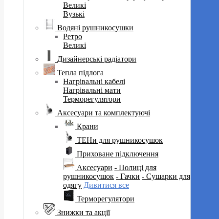
Великі
Вузькі
Водяні рушникосушки
Ретро
Великі
Дизайнерські радіатори
Тепла підлога
Нагрівальні кабелі
Нагрівальні мати
Терморегулятори
Аксесуари та комплектуючі
Крани
ТЕНи для рушникосушок
Приховане підключення
Аксесуари
- Полиці для
рушникосушок
- Гачки
- Сушарки для
одягу
Дивитися все
Терморегулятори
Знижки та акції