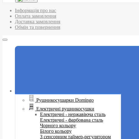
Інформація про нас
Оплата замовлення
Доставка замовлення
Обмін та повернення
Рушникосушарки Domingo
Електричні рушникосушки
Електричні - нержавіюча сталь
Електричні - фарбована сталь
Чорного кольору
Білого кольору
З сенсорним таймер-регулятором