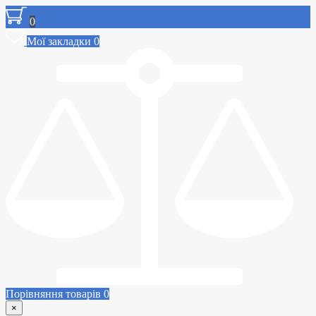
0
Мої закладки
0
Порівняння товарів
0
×