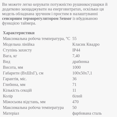
Ви можете легко керувати потужністю рушникосушарки й
додатково заощаджувати на енерговитратах, оскільки ця
модель обладнана зручним і простим в налаштуванні
сенсорним терморегулятором Sensor
із вбудованою
функцією таймера.
Характеристики
Максимальна робоча температура, °C
55
Модельна лінійка
Класик Квадро
Ступінь захисту
IP44
Вага, кг
7,40
Вид
драбинка
Висота, мм
1000
Габарити (ВхШхГ), см
100х50х7,1
Гарантія, міс.
36
Глибина, мм
71
Кількість секцій
11
Колір
білий
Міжосьова відстань, мм
470
Максимальна робоча температура
50
Матеріал
фарбована сталь