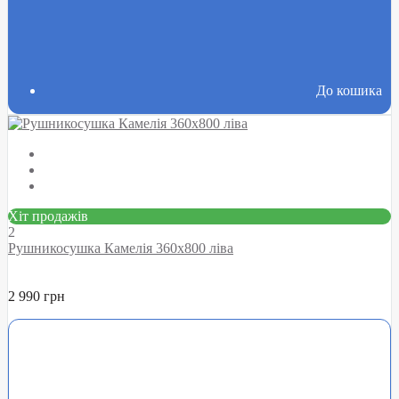
До кошика
Хіт продажів
2
Рушникосушка Камелія 360х800 ліва
2 990 грн