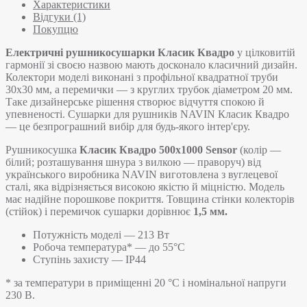
Характеристики
Відгуки (1)
Покупцю
Електричні рушникосушарки Класик Квадро
у цілковитій
гармонії зі своєю назвою мають досконало класичний дизайн.
Колектори моделі виконані з профільної квадратної труби
30х30 мм, а перемички — з круглих трубок діаметром 20 мм.
Таке дизайнерське рішення створює відчуття спокою й
упевненості. Сушарки для рушників NAVIN Класик Квадро
— це безпрограшний вибір для будь-якого інтер'єру.
Рушникосушка
Класик Квадро 500х1000 Sensor
(колір —
білий; розташування шнура з вилкою — праворуч) від
українського виробника NAVIN виготовлена з вуглецевої
сталі, яка відрізняється високою якістю й міцністю. Модель
має надійне порошкове покриття. Товщина стінки колекторів
(стійок) і перемичок сушарки дорівнює
1,5 мм.
Потужність моделі — 213 Вт
Робоча температура* — до 55°C
Ступінь захисту — IP44
* за температури в приміщенні 20 °С і номінальної напруги
230 В.