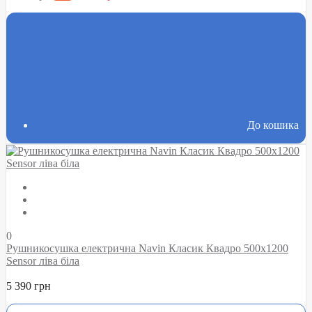
До кошика
0
Рушникосушка електрична Navin Класик Квадро 500х1200
Sensor ліва біла
5 390 грн