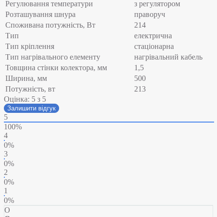
Регулювання температури
з регулятором
Розташування шнура
праворуч
Споживана потужність, Вт
214
Тип
електрична
Тип кріплення
стаціонарна
Тип нагрівального елементу
нагрівальний кабель
Товщина стінки колектора, мм
1,5
Ширина, мм
500
Потужність, вт
213
Оцінка:
5
з 5
Залишити відгук
5
100%
4
0%
3
0%
2
0%
1
0%
О