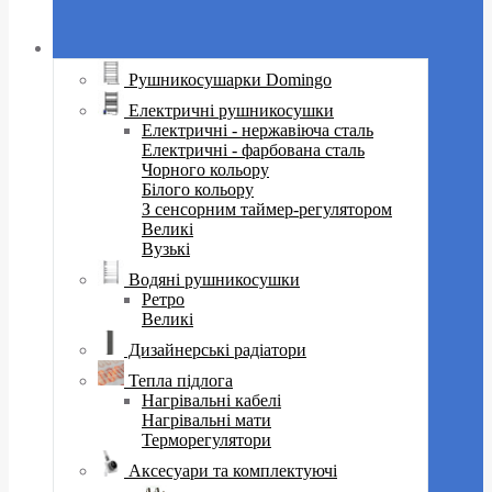
Рушникосушарки Domingo
Електричні рушникосушки
Електричні - нержавіюча сталь
Електричні - фарбована сталь
Чорного кольору
Білого кольору
З сенсорним таймер-регулятором
Великі
Вузькі
Водяні рушникосушки
Ретро
Великі
Дизайнерські радіатори
Тепла підлога
Нагрівальні кабелі
Нагрівальні мати
Терморегулятори
Аксесуари та комплектуючі