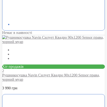
Немає в наявності
Хіт продажів
2
Рушникосушка Navin Силует Квадро 90х1200 Sensor права,
чорний муар
3 990 грн