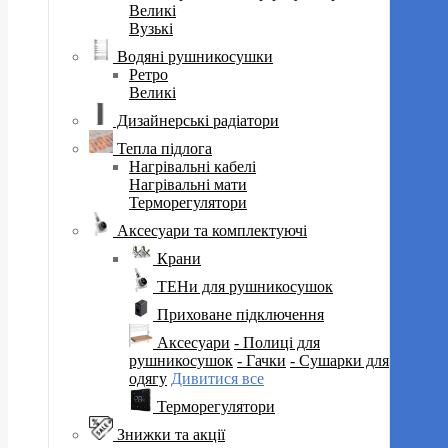
Великі
Вузькі
Водяні рушникосушки
Ретро
Великі
Дизайнерські радіатори
Тепла підлога
Нагрівальні кабелі
Нагрівальні мати
Терморегулятори
Аксесуари та комплектуючі
Крани
ТЕНи для рушникосушок
Приховане підключення
Аксесуари
- Полиці для
рушникосушок
- Гачки
- Сушарки для
одягу
Дивитися все
Терморегулятори
Знижки та акції