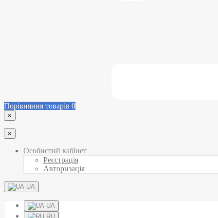
Порівняння товарів
0
×
×
Особистий кабінет
Реєстрація
Авторизація
UA
UA
RU