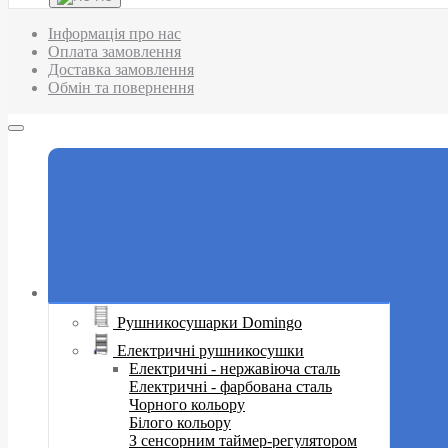
Інформація про нас
Оплата замовлення
Доставка замовлення
Обмін та повернення
Рушникосушарки Domingo
Електричні рушникосушки
Електричні - нержавіюча сталь
Електричні - фарбована сталь
Чорного кольору
Білого кольору
З сенсорним таймер-регулятором