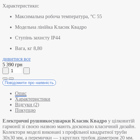
Характеристики:
Максимальна робоча температура, °C
55
Модельна лінійка
Класик Квадро
Ступінь захисту
IP44
Вага, кг
8,80
дивитися все
5 390 грн
Повідомити про наявність
Опис
Характеристики
Відгуки (2)
Покупцю
Електричні рушникосушарки Класик Квадро
у цілковитій
гармонії зі своєю назвою мають досконало класичний дизайн.
Колектори моделі виконані з профільної квадратної труби
30х30 мм, а перемички — з круглих трубок діаметром 20 мм.