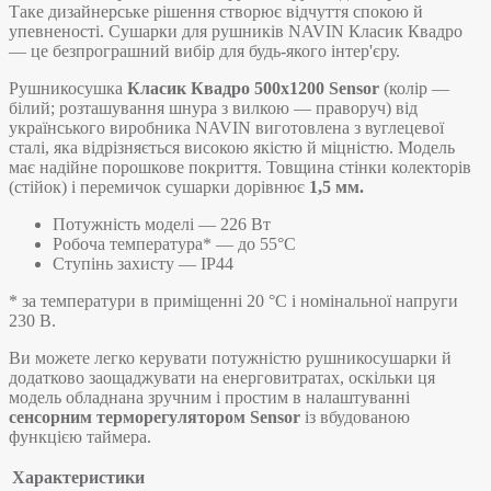
Таке дизайнерське рішення створює відчуття спокою й
упевненості. Сушарки для рушників NAVIN Класик Квадро
— це безпрограшний вибір для будь-якого інтер'єру.
Рушникосушка
Класик Квадро 500х1200 Sensor
(колір —
білий; розташування шнура з вилкою — праворуч) від
українського виробника NAVIN виготовлена з вуглецевої
сталі, яка відрізняється високою якістю й міцністю. Модель
має надійне порошкове покриття. Товщина стінки колекторів
(стійок) і перемичок сушарки дорівнює
1,5 мм.
Потужність моделі — 226 Вт
Робоча температура* — до 55°C
Ступінь захисту — IP44
* за температури в приміщенні 20 °С і номінальної напруги
230 В.
Ви можете легко керувати потужністю рушникосушарки й
додатково заощаджувати на енерговитратах, оскільки ця
модель обладнана зручним і простим в налаштуванні
сенсорним терморегулятором Sensor
із вбудованою
функцією таймера.
Характеристики