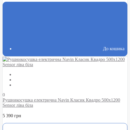
До кошика
0
Рушникосушка електрична Navin Класик Квадро 500х1200
Sensor ліва біла
5 390 грн