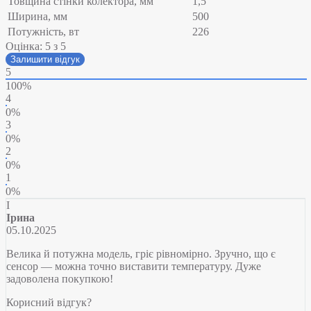
Товщина стінки колектора, мм
1,5
Ширина, мм
500
Потужність, вт
226
Оцінка:
5
з 5
Залишити відгук
5
100%
4
0%
3
0%
2
0%
1
0%
І
Ірина
05.10.2025
Велика й потужна модель, гріє рівномірно. Зручно, що є
сенсор — можна точно виставити температуру. Дуже
задоволена покупкою!
Корисний відгук?