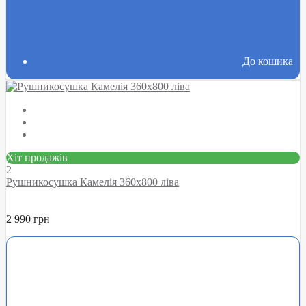
До кошика
Хіт продажів
2
Рушникосушка Камелія 360х800 ліва
2 990 грн