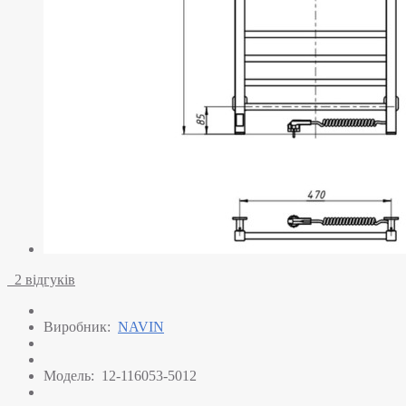
2 відгуків
Виробник:
NAVIN
Модель:
12-116053-5012