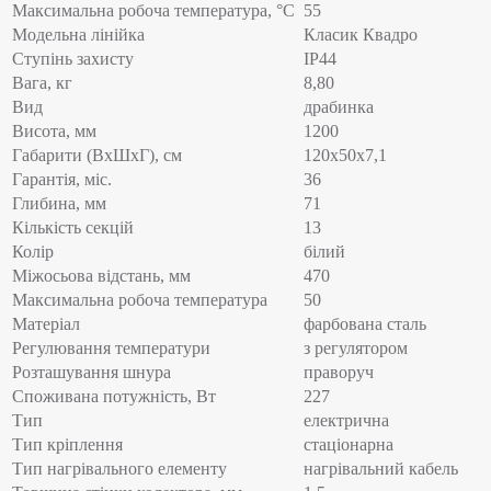
Максимальна робоча температура, °C
55
Модельна лінійка
Класик Квадро
Ступінь захисту
IP44
Вага, кг
8,80
Вид
драбинка
Висота, мм
1200
Габарити (ВхШхГ), см
120х50х7,1
Гарантія, міс.
36
Глибина, мм
71
Кількість секцій
13
Колір
білий
Міжосьова відстань, мм
470
Максимальна робоча температура
50
Матеріал
фарбована сталь
Регулювання температури
з регулятором
Розташування шнура
праворуч
Споживана потужність, Вт
227
Тип
електрична
Тип кріплення
стаціонарна
Тип нагрівального елементу
нагрівальний кабель