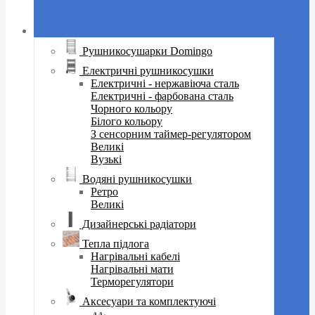
Рушникосушарки Domingo
Електричні рушникосушки
Електричні - нержавіюча сталь
Електричні - фарбована сталь
Чорного кольору
Білого кольору
З сенсорним таймер-регулятором
Великі
Вузькі
Водяні рушникосушки
Ретро
Великі
Дизайнерські радіатори
Тепла підлога
Нагрівальні кабелі
Нагрівальні мати
Терморегулятори
Аксесуари та комплектуючі