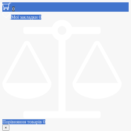
0
Мої закладки
0
Порівняння товарів
0
×