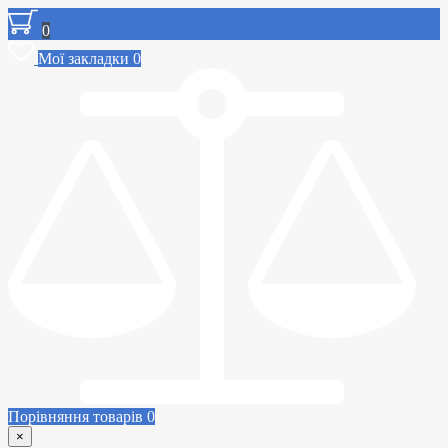
0
Мої закладки
0
Порівняння товарів
0
×