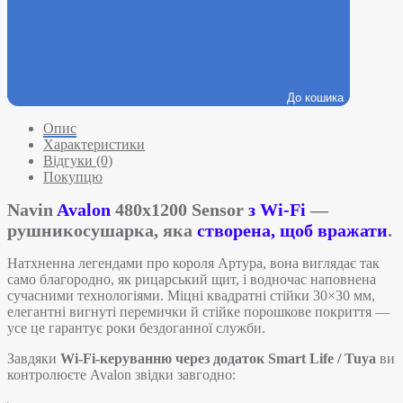
До кошика
Опис
Характеристики
Відгуки (0)
Покупцю
Navin
Avalon
480х1200 Sensor
з Wi-Fi
—
рушникосушарка, яка
створена, щоб вражати
.
Натхненна легендами про короля Артура, вона виглядає так
само благородно, як рицарський щит, і водночас наповнена
сучасними технологіями. Міцні квадратні стійки 30×30 мм,
елегантні вигнуті перемички й стійке порошкове покриття —
усе це гарантує роки бездоганної служби.
Завдяки
Wi-Fi-керуванню через додаток Smart Life / Tuya
ви
контролюєте Avalon звідки завгодно: