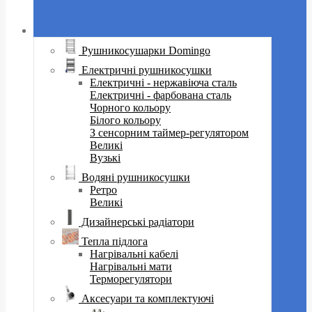
Рушникосушарки Domingo
Електричні рушникосушки
Електричні - нержавіюча сталь
Електричні - фарбована сталь
Чорного кольору
Білого кольору
З сенсорним таймер-регулятором
Великі
Вузькі
Водяні рушникосушки
Ретро
Великі
Дизайнерські радіатори
Тепла підлога
Нагрівальні кабелі
Нагрівальні мати
Терморегулятори
Аксесуари та комплектуючі