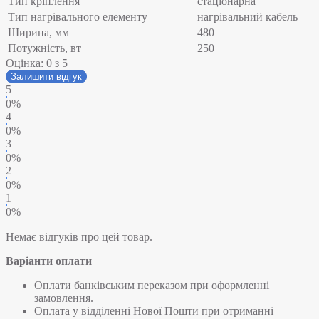
Тип кріплення
стаціонарна
Тип нагрівального елементу
нагрівальний кабель
Ширина, мм
480
Потужність, вт
250
Оцінка:
0
з 5
Залишити відгук
5
0%
4
0%
3
0%
2
0%
1
0%
Немає відгуків про цей товар.
Варіанти оплати
Оплати банківським переказом при оформленні
замовлення.
Оплата у відділенні Нової Пошти при отриманні