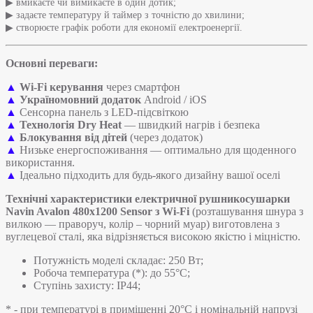
▶ вмикаєте чи вимикаєте в один дотик;
▶ задаєте температуру й таймер з точністю до хвилини;
▶ створюєте графік роботи для економії електроенергії.
Основні переваги:
▲
Wi-Fi керування
через смартфон
▲
Україномовний додаток
Android / iOS
▲
Сенсорна панель з LED-підсвіткою
▲
Технологія Dry Heat
— швидкий нагрів і безпека
▲
Блокування від дітей
(через додаток)
▲
Низьке енергоспоживання — оптимально для щоденного
використання.
▲
Ідеально підходить для будь-якого дизайну вашої оселі
Технічні характеристики
електричної рушникосушарки
Navin Avalon 480х1200 Sensor з Wi-Fi
(розташування шнура з
вилкою — праворуч, колір – чорний муар) виготовлена з
вуглецевої сталі, яка відрізняється високою якістю і міцністю.
Потужність моделі складає: 250 Вт;
Робоча температура (*): до 55°C;
Ступінь захисту: IP44;
* - при температурі в приміщенні 20°С і номінальній напрузі