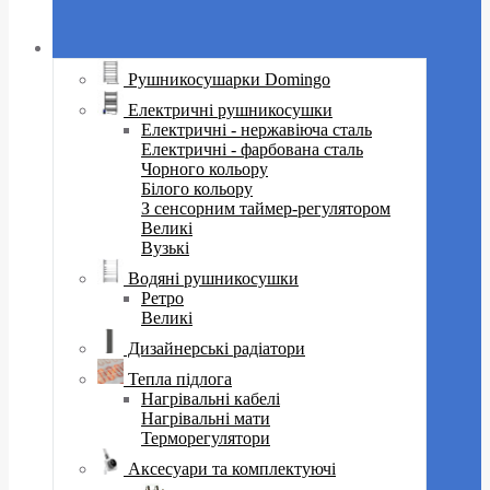
Рушникосушарки Domingo
Електричні рушникосушки
Електричні - нержавіюча сталь
Електричні - фарбована сталь
Чорного кольору
Білого кольору
З сенсорним таймер-регулятором
Великі
Вузькі
Водяні рушникосушки
Ретро
Великі
Дизайнерські радіатори
Тепла підлога
Нагрівальні кабелі
Нагрівальні мати
Терморегулятори
Аксесуари та комплектуючі