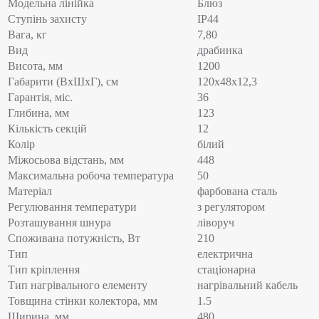
Модельна лінійка
Блюз
Ступінь захисту
IP44
Вага, кг
7,80
Вид
драбинка
Висота, мм
1200
Габарити (ВхШхГ), см
120x48x12,3
Гарантія, міс.
36
Глибина, мм
123
Кількість секцій
12
Колір
білий
Міжосьова відстань, мм
448
Максимальна робоча температура
50
Матеріал
фарбована сталь
Регулювання температури
з регулятором
Розташування шнура
ліворуч
Споживана потужність, Вт
210
Тип
електрична
Тип кріплення
стаціонарна
Тип нагрівального елементу
нагрівальний кабель
Товщина стінки колектора, мм
1.5
Ширина, мм
480