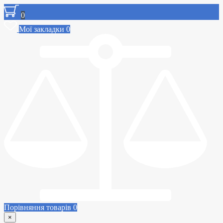
0
Мої закладки
0
Порівняння товарів
0
×