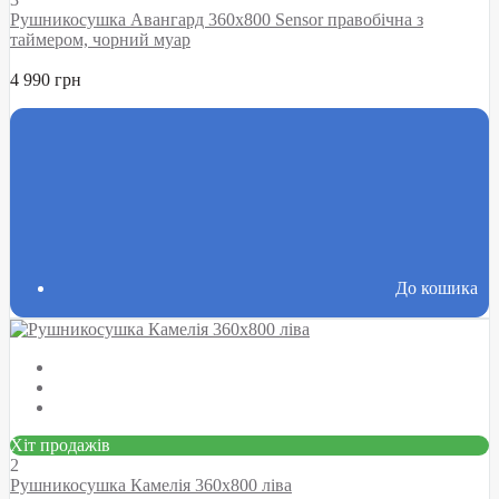
Рушникосушка Авангард 360х800 Sensor правобічна з
таймером, чорний муар
4 990 грн
До кошика
Хіт продажів
2
Рушникосушка Камелія 360х800 ліва