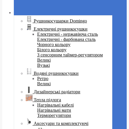
Рушникосушарки Domingo
Електричні рушникосушки
Електричні - нержавіюча сталь
Електричні - фарбована сталь
Чорного кольору
Білого кольору
З сенсорним таймер-регулятором
Великі
Вузькі
Водяні рушникосушки
Ретро
Великі
Дизайнерські радіатори
Тепла підлога
Нагрівальні кабелі
Нагрівальні мати
Терморегулятори
Аксесуари та комплектуючі