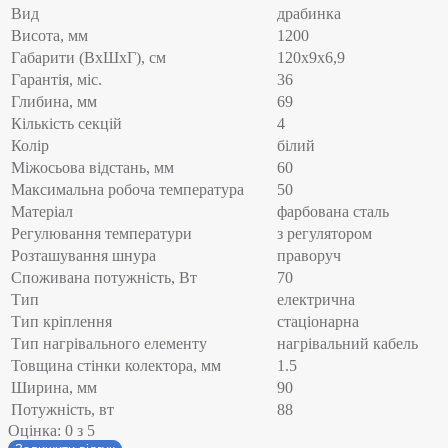
Вид
драбинка
Висота, мм
1200
Габарити (ВхШхГ), см
120х9х6,9
Гарантія, міс.
36
Глибина, мм
69
Кількість секцій
4
Колір
білий
Міжосьова відстань, мм
60
Максимальна робоча температура
50
Матеріал
фарбована сталь
Регулювання температури
з регулятором
Розташування шнура
праворуч
Споживана потужність, Вт
70
Тип
електрична
Тип кріплення
стаціонарна
Тип нагрівального елементу
нагрівальний кабель
Товщина стінки колектора, мм
1.5
Ширина, мм
90
Потужність, вт
88
Оцінка:
0
з 5