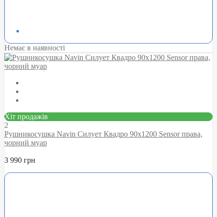
Немає в наявності
Хіт продажів
2
Рушникосушка Navin Силует Квадро 90х1200 Sensor права,
чорний муар
3 990 грн