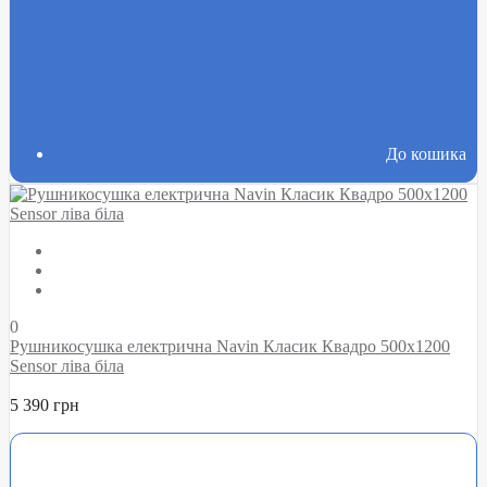
До кошика
0
Рушникосушка електрична Navin Класик Квадро 500х1200
Sensor ліва біла
5 390 грн