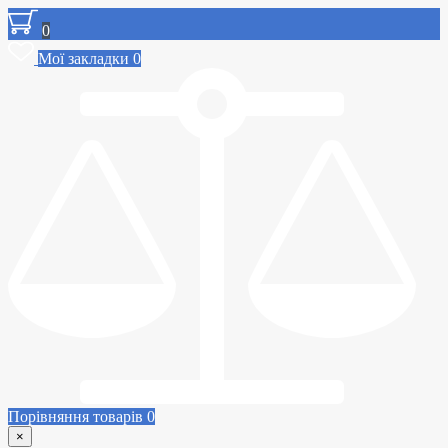
0
Мої закладки
0
Порівняння товарів
0
×