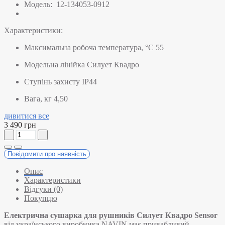
Модель:
12-134053-0912
Характеристики:
Максимальна робоча температура, °C
55
Модельна лінійка
Силует Квадро
Ступінь захисту
IP44
Вага, кг
4,50
дивитися все
3 490 грн
Повідомити про наявність
Опис
Характеристики
Відгуки (0)
Покупцю
Електрична сушарка для рушників Силует Квадро Sensor
від українського виробника NAVIN має привабливий