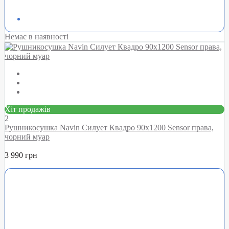
Немає в наявності
Хіт продажів
2
Рушникосушка Navin Силует Квадро 90х1200 Sensor права,
чорний муар
3 990 грн