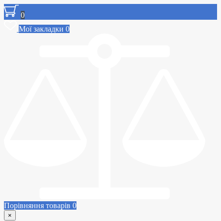
0
Мої закладки
0
Порівняння товарів
0
×