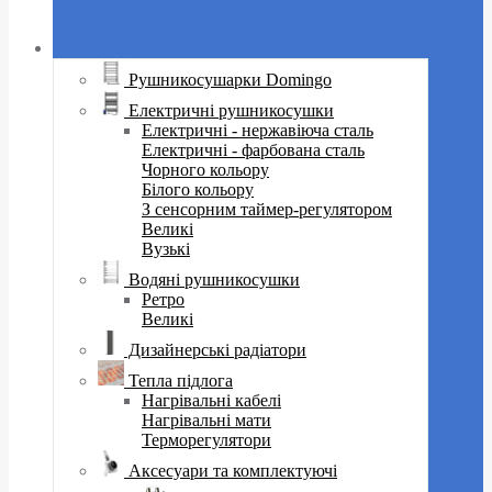
Рушникосушарки Domingo
Електричні рушникосушки
Електричні - нержавіюча сталь
Електричні - фарбована сталь
Чорного кольору
Білого кольору
З сенсорним таймер-регулятором
Великі
Вузькі
Водяні рушникосушки
Ретро
Великі
Дизайнерські радіатори
Тепла підлога
Нагрівальні кабелі
Нагрівальні мати
Терморегулятори
Аксесуари та комплектуючі