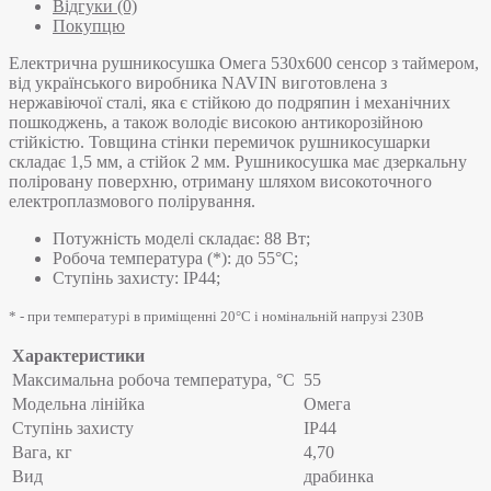
Відгуки (0)
Покупцю
Електрична рушникосушка Омега 530х600 сенсор з таймером,
від українського виробника NAVIN виготовлена з
нержавіючої сталі, яка є стійкою до подряпин і механічних
пошкоджень, а також володіє високою антикорозійною
стійкістю. Товщина стінки перемичок рушникосушарки
складає 1,5 мм, а стійок 2 мм. Рушникосушка має дзеркальну
поліровану поверхню, отриману шляхом високоточного
електроплазмового полірування.
Потужність моделі складає: 88 Вт;
Робоча температура (*): до 55°C;
Ступінь захисту: IP44;
* - при температурі в приміщенні 20°С і номінальній напрузі 230В
Характеристики
Максимальна робоча температура, °C
55
Модельна лінійка
Омега
Ступінь захисту
IP44
Вага, кг
4,70
Вид
драбинка