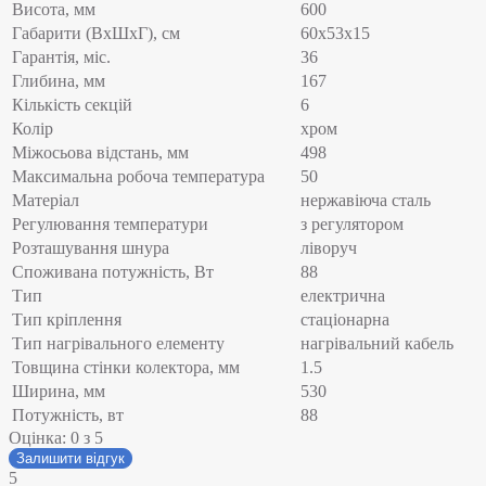
Висота, мм
600
Габарити (ВхШхГ), см
60x53x15
Гарантія, міс.
36
Глибина, мм
167
Кількість секцій
6
Колір
хром
Міжосьова відстань, мм
498
Максимальна робоча температура
50
Матеріал
нержавіюча сталь
Регулювання температури
з регулятором
Розташування шнура
ліворуч
Споживана потужність, Вт
88
Тип
електрична
Тип кріплення
стаціонарна
Тип нагрівального елементу
нагрівальний кабель
Товщина стінки колектора, мм
1.5
Ширина, мм
530
Потужність, вт
88
Оцінка:
0
з 5
Залишити відгук
5