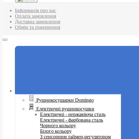
Інформація про нас
Оплата замовлення
Доставка замовлення
Обмін та повернення
Рушникосушарки Domingo
Електричні рушникосушки
Електричні - нержавіюча сталь
Електричні - фарбована сталь
Чорного кольору
Білого кольору
З сенсорним таймер-регулятором