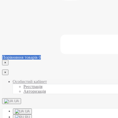
Порівняння товарів
0
×
×
Особистий кабінет
Реєстрація
Авторизація
UA
UA
RU