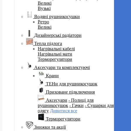
Великі
Вузькі
Водяні рушникосушки
Ретро
Великі
Дизайнерські радіатори
Тепла підлога
Нагрівальні кабелі
Нагрівальні мати
Терморегулятори
Аксесуари та комплектуючі
Крани
ТЕНи для рушникосушок
Приховане підключення
Аксесуари
- Полиці для
рушникосушок
- Гачки
- Сушарки для
одягу
Дивитися все
Терморегулятори
Знижки та акції