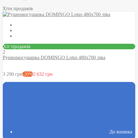
Хіти продажів
Хіт продажів
2
Рушникосушарка DOMINGO Lotus 480х700 ліва
3 290 грн
-20%
2 632 грн
До кошика