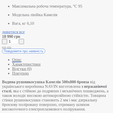
Максимальна робоча температура, °C
95
Модельна лінійка
Камелія
Вага, кг
6,10
дивитися все
18 990 грн
Повідомити про наявність
Опис
Характеристики
Відгуки (0)
Покупцю
Водяна рушникосушка Камелія 500х800 бронза
від
українського виробника NAVIN виготовлена
з нержавіючої
сталі
, яка є стійкою до подряпин і механічних пошкоджень, а
також володіє високою антикорозійною стійкістю. Товщина
стінки рушникосушки становить 2 мм і має дзеркальну
бронзову поліровану поверхню, отриману шляхом
високоточного електроплазмового полірування.