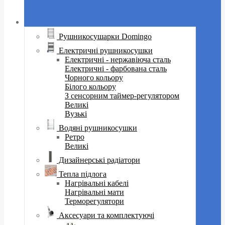
Рушникосушарки Domingo
Електричні рушникосушки
Електричні - нержавіюча сталь
Електричні - фарбована сталь
Чорного кольору
Білого кольору
З сенсорним таймер-регулятором
Великі
Вузькі
Водяні рушникосушки
Ретро
Великі
Дизайнерські радіатори
Тепла підлога
Нагрівальні кабелі
Нагрівальні мати
Терморегулятори
Аксесуари та комплектуючі