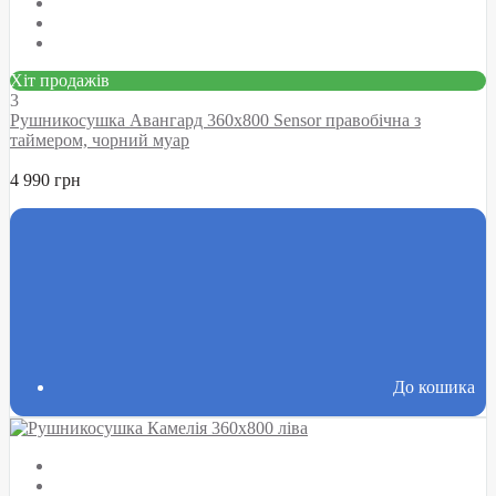
Хіт продажів
3
Рушникосушка Авангард 360х800 Sensor правобічна з
таймером, чорний муар
4 990 грн
До кошика