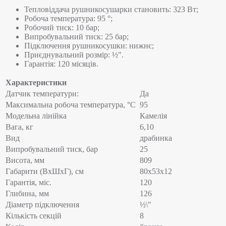
Тепловіддача рушникосушарки становить: 323 Вт;
Робоча температура: 95 °;
Робочий тиск: 10 бар;
Випробувальний тиск: 25 бар;
Підключення рушникосушки: нижнє;
Приєднувальний розмір: ½".
Гарантія: 120 місяців.
Характеристики
Датчик температури:
Да
Максимальна робоча температура, °C
95
Модельна лінійка
Камелія
Вага, кг
6,10
Вид
драбинка
Випробувальний тиск, бар
25
Висота, мм
809
Габарити (ВхШхГ), см
80x53x12
Гарантія, міс.
120
Глибина, мм
126
Діаметр підключення
½\"
Кількість секцій
8