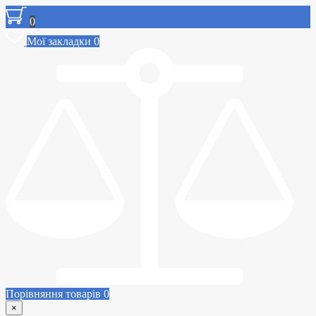
0
Мої закладки
0
Порівняння товарів
0
×