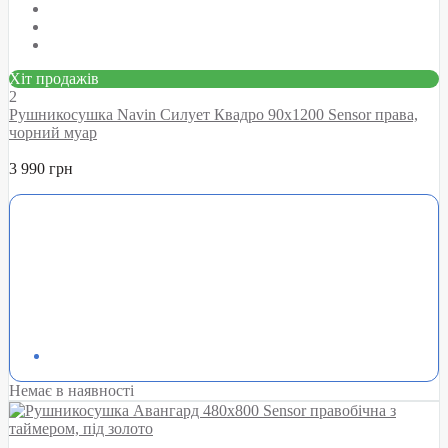
Хіт продажів
2
Рушникосушка Navin Силует Квадро 90х1200 Sensor права,
чорний муар
3 990 грн
Немає в наявності