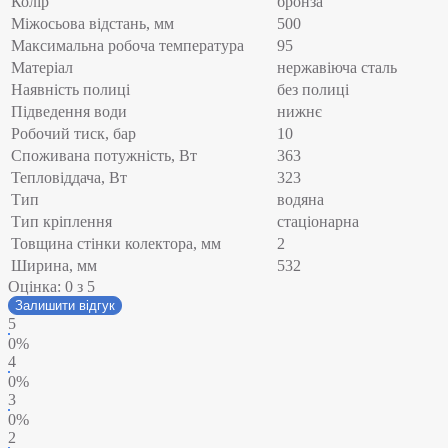
Колір
бронза
Міжосьова відстань, мм
500
Максимальна робоча температура
95
Матеріал
нержавіюча сталь
Наявність полиці
без полиці
Підведення води
нижнє
Робочий тиск, бар
10
Споживана потужність, Вт
363
Тепловіддача, Вт
323
Тип
водяна
Тип кріплення
стаціонарна
Товщина стінки колектора, мм
2
Ширина, мм
532
Оцінка:
0
з 5
Залишити відгук
5
0%
4
0%
3
0%
2