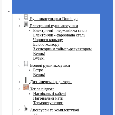
Рушникосушарки Domingo
Електричні рушникосушки
Електричні - нержавіюча сталь
Електричні - фарбована сталь
Чорного кольору
Білого кольору
З сенсорним таймер-регулятором
Великі
Вузькі
Водяні рушникосушки
Ретро
Великі
Дизайнерські радіатори
Тепла підлога
Нагрівальні кабелі
Нагрівальні мати
Терморегулятори
Аксесуари та комплектуючі