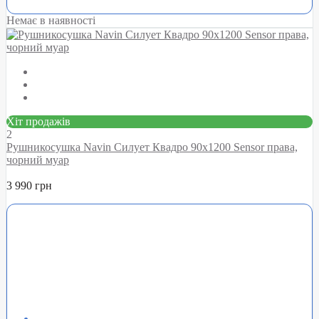
Немає в наявності
Хіт продажів
2
Рушникосушка Navin Силует Квадро 90х1200 Sensor права,
чорний муар
3 990 грн