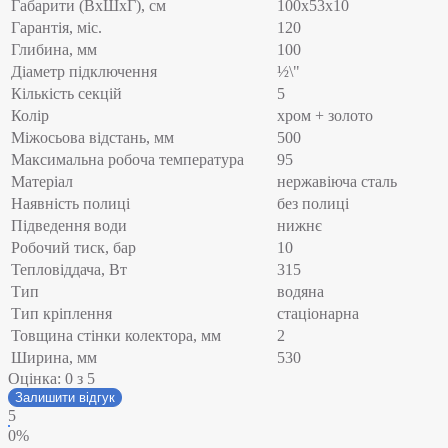
Габарити (ВхШхГ), см
100x53x10
Гарантія, міс.
120
Глибина, мм
100
Діаметр підключення
½\"
Кількість секцій
5
Колір
хром + золото
Міжосьова відстань, мм
500
Максимальна робоча температура
95
Матеріал
нержавіюча сталь
Наявність полиці
без полиці
Підведення води
нижнє
Робочий тиск, бар
10
Тепловіддача, Вт
315
Тип
водяна
Тип кріплення
стаціонарна
Товщина стінки колектора, мм
2
Ширина, мм
530
Оцінка:
0
з 5
Залишити відгук
5
0%