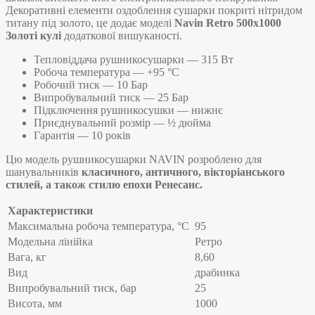
Декоративні елементи оздоблення сушарки покриті нітридом
титану під золото, це додає моделі
Navin Retro 500х1000
Золоті кулі
додаткової вишуканості.
Тепловіддача рушникосушарки — 315 Вт
Робоча температура — +95 °C
Робочий тиск — 10 Бар
Випробувальний тиск — 25 Бар
Підключення рушникосушки — нижнє
Приєднувальний розмір — ½ дюйма
Гарантія — 10 років
Цю модель рушникосушарки NAVIN розроблено для
шанувальників
класичного, античного, вікторіанського
стилей, а також стилю епохи Ренесанс.
Характеристики
Максимальна робоча температура, °C
95
Модельна лінійка
Ретро
Вага, кг
8,60
Вид
драбинка
Випробувальний тиск, бар
25
Висота, мм
1000