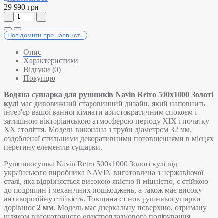
29 990 грн
Повідомити про наявність
Опис
Характеристики
Відгуки (0)
Покупцю
Водяна сушарка для рушників Navin Retro 500х1000 Золоті
кулі​
має дивовижний старовинний дизайн, який наповнить
інтер'єр вашої ванної кімнати аристократичним спокоєм і
затишною вікторіанською атмосферою періоду XIX і початку
XX століття. Модель виконана з труби діаметром 32 мм,
оздобленої стильними декоративними потовщеннями в місцях
перетину елементів сушарки.
Рушникосушка Navin Retro 500х1000 Золоті кулі від
українського виробника NAVIN виготовлена з нержавіючої
сталі, яка відрізняється високою якістю й міцністю, є стійкою
до подряпин і механічних пошкоджень, а також має високу
антикорозійну стійкість. Товщина стінок рушникосушарки
дорівнює
2 мм
.
Модель має дзеркальну поверхню, отриману
шляхом високоточного електроплазмового полірування.