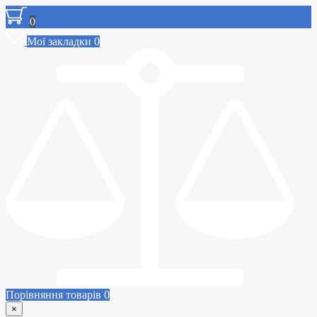
0
Мої закладки
0
Порівняння товарів
0
×