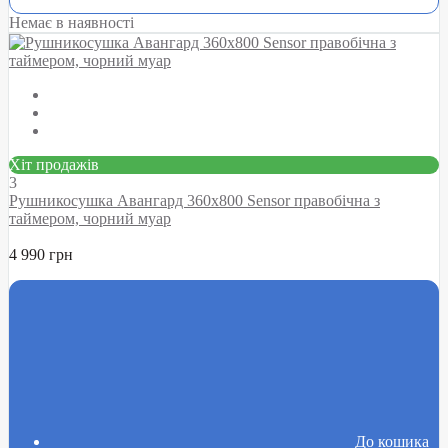
Немає в наявності
Хіт продажів
3
Рушникосушка Авангард 360х800 Sensor правобічна з
таймером, чорний муар
4 990 грн
До кошика