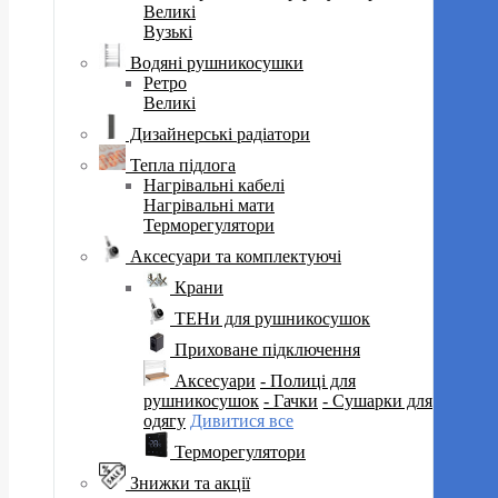
Великі
Вузькі
Водяні рушникосушки
Ретро
Великі
Дизайнерські радіатори
Тепла підлога
Нагрівальні кабелі
Нагрівальні мати
Терморегулятори
Аксесуари та комплектуючі
Крани
ТЕНи для рушникосушок
Приховане підключення
Аксесуари
- Полиці для
рушникосушок
- Гачки
- Сушарки для
одягу
Дивитися все
Терморегулятори
Знижки та акції