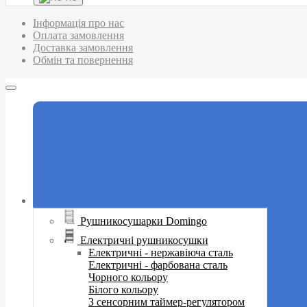
Інформація про нас
Оплата замовлення
Доставка замовлення
Обмін та повернення
Рушникосушарки Domingo
Електричні рушникосушки
Електричні - нержавіюча сталь
Електричні - фарбована сталь
Чорного кольору
Білого кольору
З сенсорним таймер-регулятором