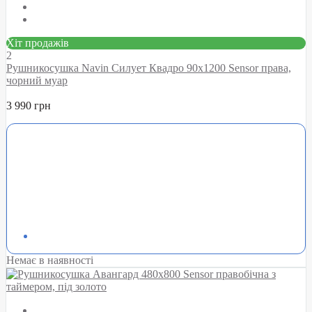
Хіт продажів
2
Рушникосушка Navin Силует Квадро 90х1200 Sensor права,
чорний муар
3 990 грн
Немає в наявності