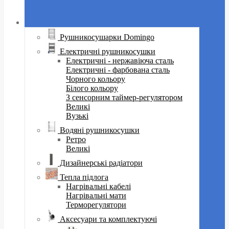
Рушникосушарки Domingo
Електричні рушникосушки
Електричні - нержавіюча сталь
Електричні - фарбована сталь
Чорного кольору
Білого кольору
З сенсорним таймер-регулятором
Великі
Вузькі
Водяні рушникосушки
Ретро
Великі
Дизайнерські радіатори
Тепла підлога
Нагрівальні кабелі
Нагрівальні мати
Терморегулятори
Аксесуари та комплектуючі