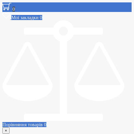
0
Мої закладки
0
Порівняння товарів
0
×