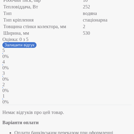
Робочий тиск, бар
10
Тепловіддача, Вт
252
Тип
водяна
Тип кріплення
стаціонарна
Товщина стінки колектора, мм
2
Ширина, мм
530
Оцінка:
0
з 5
Залишити відгук
5
0%
4
0%
3
0%
2
0%
1
0%
Немає відгуків про цей товар.
Варіанти оплати
Оплати банківським переказом при оформленні