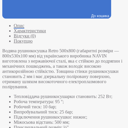
До кошика
Опис
Характеристики
Відгуки (0)
Покупцю
Водяна рушникосушка Retro 500х800 (габаритні розміри —
800x530x100 мм) від українського виробника NAVIN
виготовлена з нержавіючої сталі, яка є стійкою до подряпин і
механічних пошкоджень, а також володіє високою
антикорозійною стійкістю. Товщина стінки рушникосушки
становить 2 мм і має дзеркальну поліровану поверхню,
отриману шляхом високоточного електроплазмового
полірування.
Тепловіддача рушникосушарки становить: 252 Вт;
Робоча температура: 95 °;
Робочий тиск: 10 бар;
Випробувальний тиск: 25 бар;
Підключення рушникосушки: нижнє;
Міжосьова відстань: 500 мм;
Приєднувальний розмір: ½".