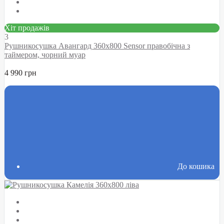
Хіт продажів
3
Рушникосушка Авангард 360х800 Sensor правобічна з
таймером, чорний муар
4 990 грн
До кошика