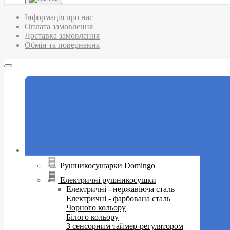
Інформація про нас
Оплата замовлення
Доставка замовлення
Обмін та повернення
Рушникосушарки Domingo
Електричні рушникосушки
Електричні - нержавіюча сталь
Електричні - фарбована сталь
Чорного кольору
Білого кольору
З сенсорним таймер-регулятором