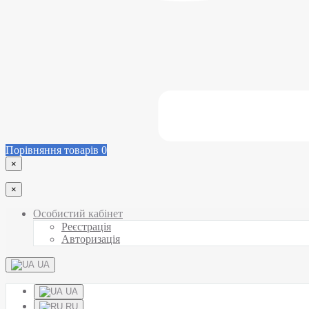
Порівняння товарів
0
×
×
Особистий кабінет
Реєстрація
Авторизація
UA
UA
RU