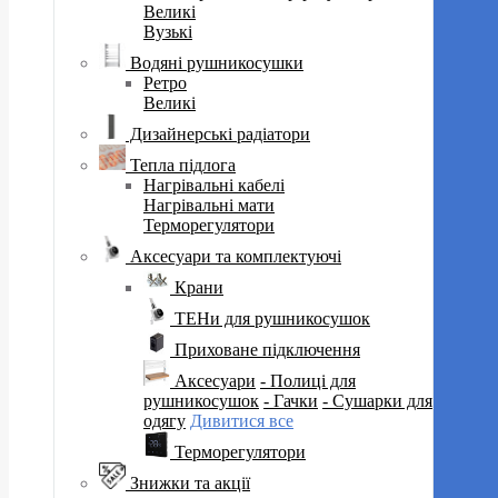
Великі
Вузькі
Водяні рушникосушки
Ретро
Великі
Дизайнерські радіатори
Тепла підлога
Нагрівальні кабелі
Нагрівальні мати
Терморегулятори
Аксесуари та комплектуючі
Крани
ТЕНи для рушникосушок
Приховане підключення
Аксесуари
- Полиці для
рушникосушок
- Гачки
- Сушарки для
одягу
Дивитися все
Терморегулятори
Знижки та акції