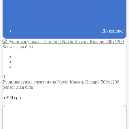
До кошика
0
Рушникосушка електрична Navin Класик Квадро 500х1200
Sensor ліва біла
5 390 грн