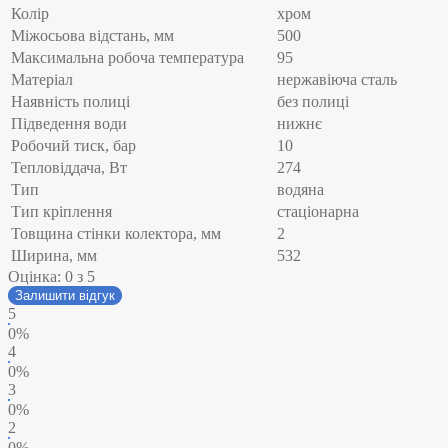
Колір
хром
Міжосьова відстань, мм
500
Максимальна робоча температура
95
Матеріал
нержавіюча сталь
Наявність полиці
без полиці
Підведення води
нижнє
Робочий тиск, бар
10
Тепловіддача, Вт
274
Тип
водяна
Тип кріплення
стаціонарна
Товщина стінки колектора, мм
2
Ширина, мм
532
Оцінка:
0
з 5
Залишити відгук
5
0%
4
0%
3
0%
2
0%