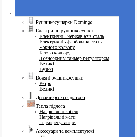
Рушникосушарки Domingo
Електричні рушникосушки
Електричні - нержавіюча сталь
Електричні - фарбована сталь
Чорного кольору
Білого кольору
З сенсорним таймер-регулятором
Великі
Вузькі
Водяні рушникосушки
Ретро
Великі
Дизайнерські радіатори
Тепла підлога
Нагрівальні кабелі
Нагрівальні мати
Терморегулятори
Аксесуари та комплектуючі