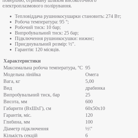
поверхню, отриману шляхом високоточного
електроплазмового полірування.
Тепловіддача рушникосушарки становить: 274 Вт;
Робоча температура: 95 °;
Робочий тиск: 10 бар;
Випробувальний тиск: 25 бар;
Підключення рушникосушки: нижнє;
Приєднувальний розмір: ½".
Гарантія: 120 місяців.
Характеристики
Максимальна робоча температура, °C
95
Модельна лінійка
Омега
Вага, кг
5,00
Вид
драбинка
Випробувальний тиск, бар
25
Висота, мм
600
Габарити (ВхШхГ), см
60x50x10
Гарантія, міс.
120
Глибина, мм
100
Діаметр підключення
½\"
Кількість секцій
6