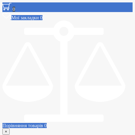
0
Мої закладки
0
Порівняння товарів
0
×