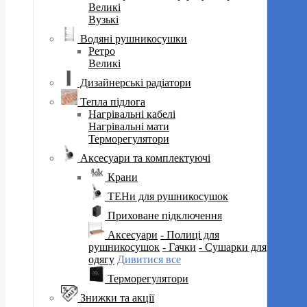
Великі
Вузькі
Водяні рушникосушки
Ретро
Великі
Дизайнерські радіатори
Тепла підлога
Нагрівальні кабелі
Нагрівальні мати
Терморегулятори
Аксесуари та комплектуючі
Крани
ТЕНи для рушникосушок
Приховане підключення
Аксесуари
- Полиці для
рушникосушок
- Гачки
- Сушарки для
одягу
Дивитися все
Терморегулятори
Знижки та акції