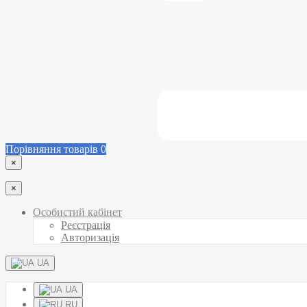
Порівняння товарів
0
×
×
Особистий кабінет
Реєстрація
Авторизація
UA
UA
RU