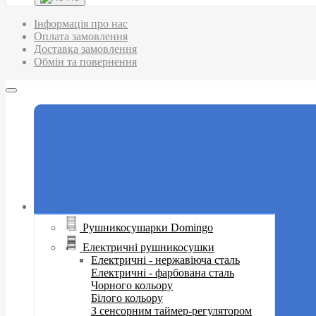
Інформація про нас
Оплата замовлення
Доставка замовлення
Обмін та повернення
Рушникосушарки Domingo
Електричні рушникосушки
Електричні - нержавіюча сталь
Електричні - фарбована сталь
Чорного кольору
Білого кольору
З сенсорним таймер-регулятором