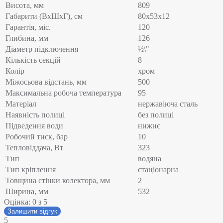
Висота, мм
809
Габарити (ВхШхГ), см
80x53x12
Гарантія, міс.
120
Глибина, мм
126
Діаметр підключення
½\"
Кількість секцій
8
Колір
хром
Міжосьова відстань, мм
500
Максимальна робоча температура
95
Матеріал
нержавіюча сталь
Наявність полиці
без полиці
Підведення води
нижнє
Робочий тиск, бар
10
Тепловіддача, Вт
323
Тип
водяна
Тип кріплення
стаціонарна
Товщина стінки колектора, мм
2
Ширина, мм
532
Оцінка:
0
з 5
Залишити відгук
5