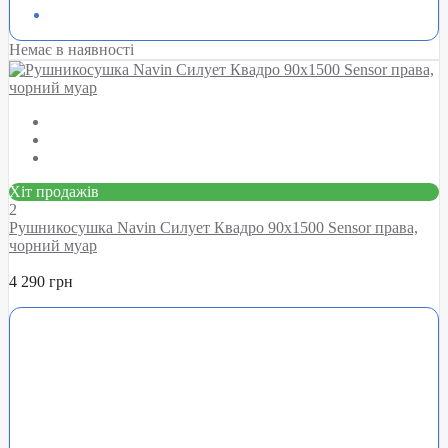
Немає в наявності
Хіт продажів
2
Рушникосушка Navin Силует Квадро 90х1500 Sensor права,
чорний муар
4 290 грн