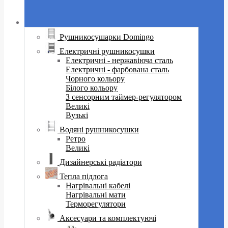
Рушникосушарки Domingo
Електричні рушникосушки
Електричні - нержавіюча сталь
Електричні - фарбована сталь
Чорного кольору
Білого кольору
З сенсорним таймер-регулятором
Великі
Вузькі
Водяні рушникосушки
Ретро
Великі
Дизайнерські радіатори
Тепла підлога
Нагрівальні кабелі
Нагрівальні мати
Терморегулятори
Аксесуари та комплектуючі