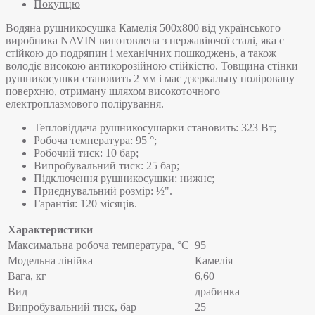
Покупцю
Водяна рушникосушка Камелія 500х800 від українського
виробника NAVIN виготовлена з нержавіючої сталі, яка є
стійкою до подряпин і механічних пошкоджень, а також
володіє високою антикорозійною стійкістю. Товщина стінки
рушникосушки становить 2 мм і має дзеркальну поліровану
поверхню, отриману шляхом високоточного
електроплазмового полірування.
Тепловіддача рушникосушарки становить: 323 Вт;
Робоча температура: 95 °;
Робочий тиск: 10 бар;
Випробувальний тиск: 25 бар;
Підключення рушникосушки: нижнє;
Приєднувальний розмір: ½".
Гарантія: 120 місяців.
Характеристики
Максимальна робоча температура, °C
95
Модельна лінійка
Камелія
Вага, кг
6,60
Вид
драбинка
Випробувальний тиск, бар
25