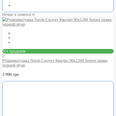
Немає в наявності
Хіт продажів
2
Рушникосушка Navin Силует Квадро 90х1200 Sensor права,
чорний муар
3 990 грн