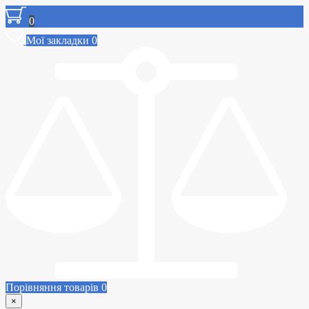
0
Мої закладки
0
Порівняння товарів
0
×