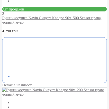
Хіт продажів
2
Рушникосушка Navin Силует Квадро 90х1500 Sensor права,
чорний муар
4 290 грн
Немає в наявності