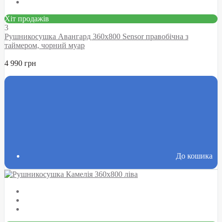
Хіт продажів
3
Рушникосушка Авангард 360х800 Sensor правобічна з
таймером, чорний муар
4 990 грн
До кошика