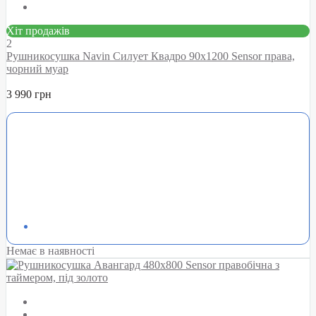
Хіт продажів
2
Рушникосушка Navin Силует Квадро 90х1200 Sensor права,
чорний муар
3 990 грн
Немає в наявності