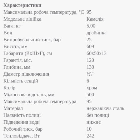
Характеристики
Максимальна робоча температура, °C
95
Модельна лінійка
Камелія
Вага, кг
5,00
Вид
драбинка
Випробувальний тиск, бар
25
Висота, мм
609
Габарити (ВхШхГ), см
60x50x13
Гарантія, міс.
120
Глибина, мм
130
Діаметр підключення
½\"
Кількість секцій
6
Колір
хром
Міжосьова відстань, мм
500
Максимальна робоча температура
95
Матеріал
нержавіюча сталь
Наявність полиці
без полиці
Підведення води
нижнє
Робочий тиск, бар
10
Тепловіддача, Вт
242