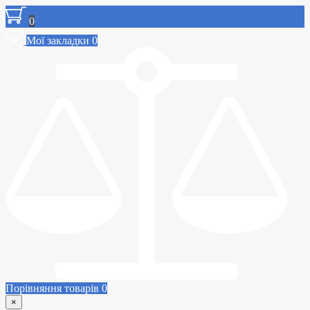
0
Мої закладки
0
Порівняння товарів
0
×