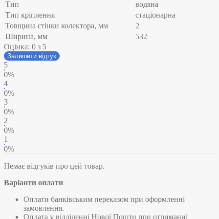
Тип
водяна
Тип кріплення
стаціонарна
Товщина стінки колектора, мм
2
Ширина, мм
532
Оцінка:
0
з 5
Залишити відгук
5
0%
4
0%
3
0%
2
0%
1
0%
Немає відгуків про цей товар.
Варіанти оплати
Оплати банківським переказом при оформленні
замовлення.
Оплата у відділенні Нової Пошти при отриманні