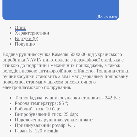
До кошика
Опис
Характеристики
Відгуки (0)
Покупцю
Водяна рушникосушка Камелія 500х600 від українського
виробника NAVIN виготовлена з нержавіючої сталі, яка є
стійкою до подряпин і механічних пошкоджень, а також
володіє високою антикорозійною стійкістю. Товщина стінки
рушникосушки становить 2 мм і має дзеркальну поліровану
поверхню, отриману шляхом високоточного
електроплазмового полірування.
Тепловіддача рушникосушарки становить: 242 Вт;
Робоча температура: 95 °;
Робочий тиск: 10 бар;
Випробувальний тиск: 25 бар;
Підключення рушникосушки: нижнє;
Приєднувальний розмір: ½".
Гарантія: 120 місяців.