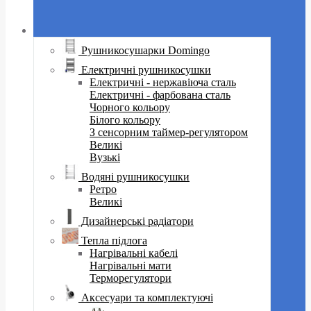
Рушникосушарки Domingo
Електричні рушникосушки
Електричні - нержавіюча сталь
Електричні - фарбована сталь
Чорного кольору
Білого кольору
З сенсорним таймер-регулятором
Великі
Вузькі
Водяні рушникосушки
Ретро
Великі
Дизайнерські радіатори
Тепла підлога
Нагрівальні кабелі
Нагрівальні мати
Терморегулятори
Аксесуари та комплектуючі