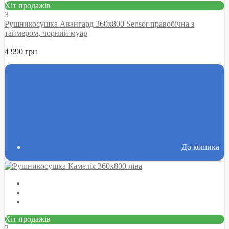
Хіт продажів
3
Рушникосушка Авангард 360х800 Sensor правобічна з
таймером, чорний муар
4 990 грн
До кошика
Хіт продажів
2