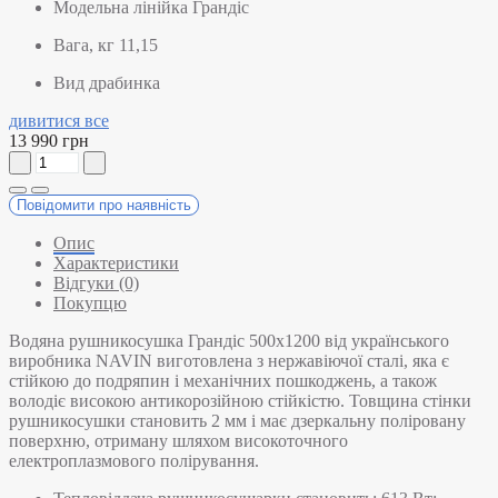
Модельна лінійка
Грандіс
Вага, кг
11,15
Вид
драбинка
дивитися все
13 990 грн
Повідомити про наявність
Опис
Характеристики
Відгуки (0)
Покупцю
Водяна рушникосушка Грандіс 500х1200 від українського
виробника NAVIN виготовлена з нержавіючої сталі, яка є
стійкою до подряпин і механічних пошкоджень, а також
володіє високою антикорозійною стійкістю. Товщина стінки
рушникосушки становить 2 мм і має дзеркальну поліровану
поверхню, отриману шляхом високоточного
електроплазмового полірування.