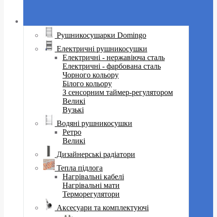
Рушникосушарки Domingo
Електричні рушникосушки
Електричні - нержавіюча сталь
Електричні - фарбована сталь
Чорного кольору
Білого кольору
З сенсорним таймер-регулятором
Великі
Вузькі
Водяні рушникосушки
Ретро
Великі
Дизайнерські радіатори
Тепла підлога
Нагрівальні кабелі
Нагрівальні мати
Терморегулятори
Аксесуари та комплектуючі