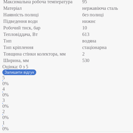
Максимальна робоча температура
95
Матеріал
нержавіюча сталь
Наявність полиці
без полиці
Підведення води
нижнє
Робочий тиск, бар
10
Тепловіддача, Вт
613
Тип
водяна
Тип кріплення
стаціонарна
Товщина стінки колектора, мм
2
Ширина, мм
530
Оцінка:
0
з 5
Залишити відгук
5
0%
4
0%
3
0%
2
0%
1
0%