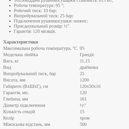
Тепловіддача рушникосушарки становить: 613 Вт;
Робоча температура: 95 °;
Робочий тиск: 10 бар;
Випробувальний тиск: 25 бар;
Підключення рушникосушки: нижнє;
Приєднувальний розмір: ½".
Гарантія: 120 місяців.
Характеристики
Максимальна робоча температура, °C
95
Модельна лінійка
Грандіс
Вага, кг
11,15
Вид
драбинка
Випробувальний тиск, бар
25
Висота, мм
1200
Габарити (ВхШхГ), см
120x50x16
Гарантія, міс.
120
Глибина, мм
161
Діаметр підключення
½\"
Кількість секцій
15
Колір
хром
Міжосьова відстань, мм
500