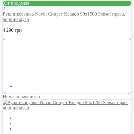
Хіт продажів
2
Рушникосушка Navin Силует Квадро 90х1500 Sensor права,
чорний муар
4 290 грн
Немає в наявності