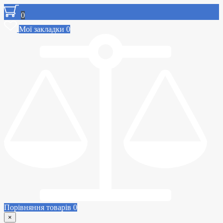
0
Мої закладки
0
Порівняння товарів
0
×