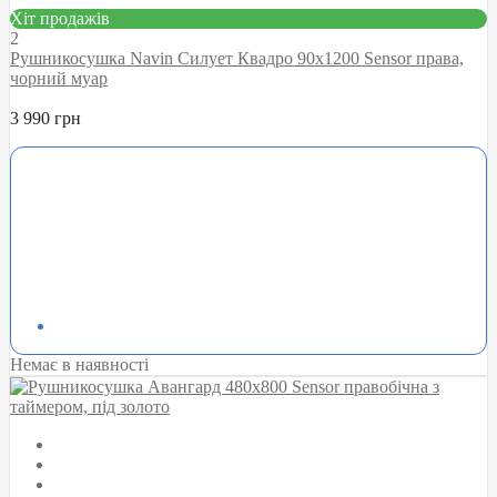
Хіт продажів
2
Рушникосушка Navin Силует Квадро 90х1200 Sensor права,
чорний муар
3 990 грн
Немає в наявності