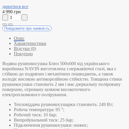
дивитися все
4 990 грн
Повідомити про наявність
Опис
Характеристики
Відгуки (0)
Покупцю
Водяна рушникосушка Блюз 500х600 від українського
виробника NAVIN виготовлена з нержавіючої сталі, яка є
стійкою до подряпин і механічних пошкоджень, а також
володіє високою антикорозійною стійкістю. Товщина стінки
рушникосушки становить 2 мм і має дзеркальну поліровану
поверхню, отриману шляхом високоточного
електроплазмового полірування.
Тепловіддача рушникосушарки становить: 249 Вт;
Робоча температура: 95 °;
Робочий тиск: 10 бар;
Випробувальний тиск: 25 бар;
Підключення рушникосушки: нижнє;