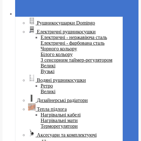
Рушникосушарки Domingo
Електричні рушникосушки
Електричні - нержавіюча сталь
Електричні - фарбована сталь
Чорного кольору
Білого кольору
З сенсорним таймер-регулятором
Великі
Вузькі
Водяні рушникосушки
Ретро
Великі
Дизайнерські радіатори
Тепла підлога
Нагрівальні кабелі
Нагрівальні мати
Терморегулятори
Аксесуари та комплектуючі