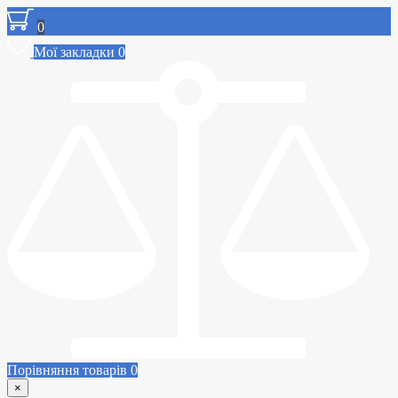
0
Мої закладки
0
Порівняння товарів
0
×