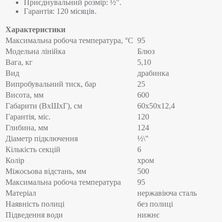
Приєднувальний розмір: ½".
Гарантія: 120 місяців.
Характеристики
Максимальна робоча температура, °C
95
Модельна лінійка
Блюз
Вага, кг
5,10
Вид
драбинка
Випробувальний тиск, бар
25
Висота, мм
600
Габарити (ВхШхГ), см
60x50x12,4
Гарантія, міс.
120
Глибина, мм
124
Діаметр підключення
½\"
Кількість секцій
6
Колір
хром
Міжосьова відстань, мм
500
Максимальна робоча температура
95
Матеріал
нержавіюча сталь
Наявність полиці
без полиці
Підведення води
нижнє