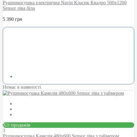
Рушникосушка електрична Navin Класик Квадро 500х1200
Sensor ліва біла
5 390 грн
Немає в наявності
Хіт продажів
3
Рушникосушка Камелія 480х600 Sensor ліва з таймером