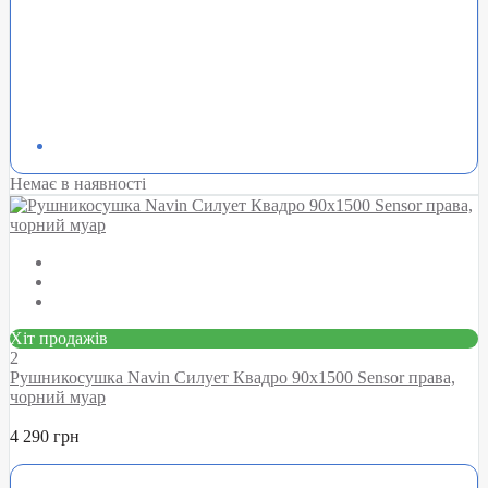
Немає в наявності
Хіт продажів
2
Рушникосушка Navin Силует Квадро 90х1500 Sensor права,
чорний муар
4 290 грн