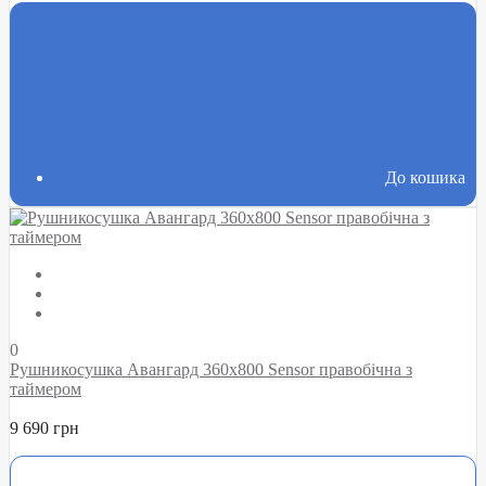
До кошика
0
Рушникосушка Авангард 360х800 Sensor правобічна з
таймером
9 690 грн