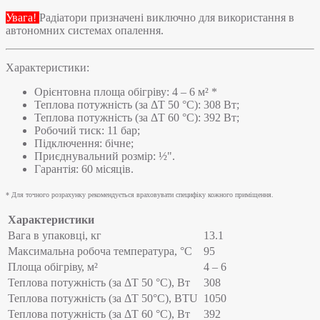
Увага!
Радіатори призначені виключно для використання в
автономних системах опалення.
Характеристики:
Орієнтовна площа обігріву: 4 – 6 м² *
Теплова потужність (за ΔT 50 °C): 308 Вт;
Теплова потужність (за ΔT 60 °C): 392 Вт;
Робочий тиск: 11 бар;
Підключення: бічне;
Приєднувальний розмір: ½".
Гарантія: 60 місяців.
* Для точного розрахунку рекомендується враховувати специфіку кожного приміщення.
Характеристики
Вага в упаковці, кг
13.1
Максимальна робоча температура, °C
95
Площа обігріву, м²
4 – 6
Теплова потужність (за ΔT 50 °C), Вт
308
Теплова потужність (за ΔT 50°С), BTU
1050
Теплова потужність (за ΔT 60 °C), Вт
392