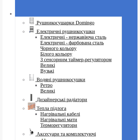
Рушникосушарки Domingo
Електричні рушникосушки
Електричні - нержавіюча сталь
Електричні - фарбована сталь
Чорного кольору
Білого кольору
З сенсорним таймер-регулятором
Великі
Вузькі
Водяні рушникосушки
Ретро
Великі
Дизайнерські радіатори
Тепла підлога
Нагрівальні кабелі
Нагрівальні мати
Терморегулятори
Аксесуари та комплектуючі