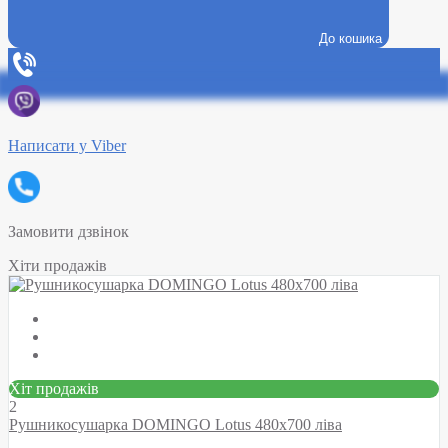
До кошика
Написати у Viber
Замовити дзвінок
Хіти продажів
Хіт продажів
2
Рушникосушарка DOMINGO Lotus 480х700 ліва