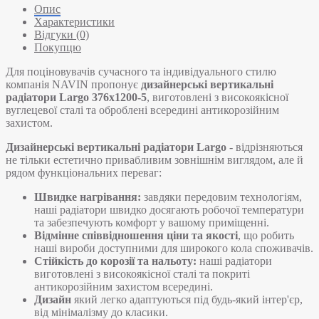
Опис
Характеристики
Відгуки (0)
Покупцю
Для поціновувачів сучасного та індивідуального стилю
компанія NAVIN пропонує
дизайнерські вертикальні
радіатори Largo 376х1200-5
, виготовлені з високоякісної
вуглецевої сталі та оброблені всередині антикорозійним
захистом.
Дизайнерські вертикальні радіатори Largo
- відрізняються
не тільки естетично привабливим зовнішнім виглядом, але й
рядом функціональних переваг:
Швидке нагрівання:
завдяки передовим технологіям,
наші радіатори швидко досягають робочої температури
та забезпечують комфорт у вашому приміщенні.
Відмінне співвідношення ціни та якості
, що робить
наші вироби доступними для широкого кола споживачів.
Стійкість до корозії та нальоту:
наші радіатори
виготовлені з високоякісної сталі та покриті
антикорозійним захистом всередині.
Дизайн
який легко адаптуються під будь-який інтер'єр,
від мінімалізму до класики.