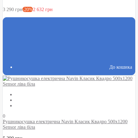
3 290 грн
-20%
2 632 грн
До кошика
0
Рушникосушка електрична Navin Класик Квадро 500х1200
Sensor ліва біла