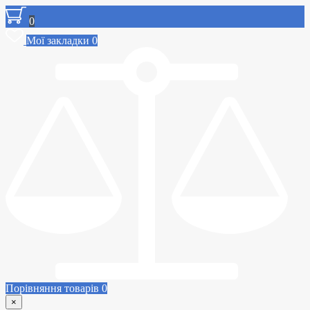
0
Мої закладки
0
Порівняння товарів
0
×