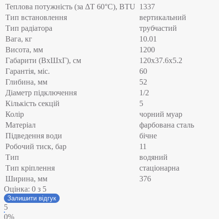
Теплова потужність (за ΔT 60°С), BTU
1337
Тип встановлення
вертикальний
Тип радіатора
трубчастий
Вага, кг
10.01
Висота, мм
1200
Габарити (ВхШхГ), см
120x37.6x5.2
Гарантія, міс.
60
Глибина, мм
52
Діаметр підключення
1/2
Кількість секцій
5
Колір
чорний муар
Матеріал
фарбована сталь
Підведення води
бічне
Робочий тиск, бар
11
Тип
водяний
Тип кріплення
стаціонарна
Ширина, мм
376
Оцінка:
0
з 5
Залишити відгук
5
0%