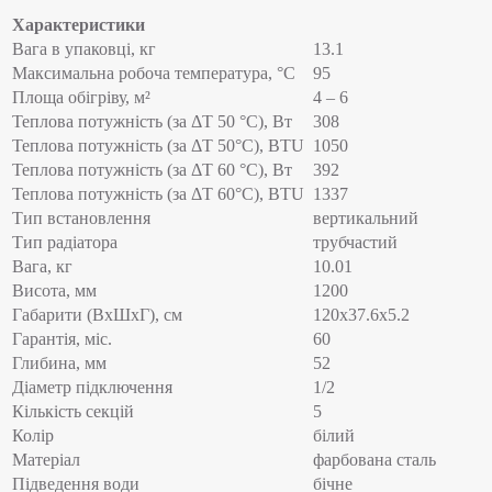
Характеристики
Вага в упаковці, кг
13.1
Максимальна робоча температура, °C
95
Площа обігріву, м²
4 – 6
Теплова потужність (за ΔT 50 °C), Вт
308
Теплова потужність (за ΔT 50°С), BTU
1050
Теплова потужність (за ΔT 60 °C), Вт
392
Теплова потужність (за ΔT 60°С), BTU
1337
Тип встановлення
вертикальний
Тип радіатора
трубчастий
Вага, кг
10.01
Висота, мм
1200
Габарити (ВхШхГ), см
120x37.6x5.2
Гарантія, міс.
60
Глибина, мм
52
Діаметр підключення
1/2
Кількість секцій
5
Колір
білий
Матеріал
фарбована сталь
Підведення води
бічне