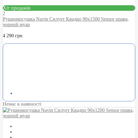
Хіт продажів
2
Рушникосушка Navin Силует Квадро 90х1500 Sensor права,
чорний муар
4 290 грн
Немає в наявності