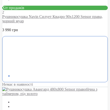
Хіт продажів
2
Рушникосушка Navin Силует Квадро 90х1200 Sensor права,
чорний муар
3 990 грн
Немає в наявності