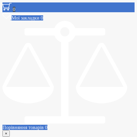
0
Мої закладки
0
Порівняння товарів
0
×