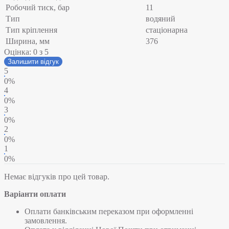
Робочий тиск, бар
11
Тип
водяний
Тип кріплення
стаціонарна
Ширина, мм
376
Оцінка:
0
з 5
Залишити відгук
5
0%
4
0%
3
0%
2
0%
1
0%
Немає відгуків про цей товар.
Варіанти оплати
Оплати банківським переказом при оформленні
замовлення.