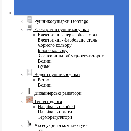
Рушникосушарки Domingo
Електричні рушникосушки
Електричні - нержавіюча сталь
Електричні - фарбована сталь
Чорного кольору
Білого кольору
З сенсорним таймер-регулятором
Великі
Вузькі
Водяні рушникосушки
Ретро
Великі
Дизайнерські радіатори
Тепла підлога
Нагрівальні кабелі
Нагрівальні мати
Терморегулятори
Аксесуари та комплектуючі