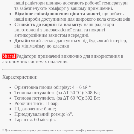
наші радіатори швидко досягають робочої температури
та забезпечують комфорт у вашому приміщенні.
Відмінне співвідношення ціни та якості
, що робить
наші вироби доступними для широкого кола споживачів.
Стійкість до корозії та нальоту:
наші радіатори
виготовлені з високоякісної сталі та покриті
антикорозійним захистом всередині.
Дизайн
який легко адаптуються під будь-який інтер'єр,
від мінімалізму до класики.
Увага!
Радіатори призначені виключно для використання в
автономних системах опалення.
Характеристики:
Орієнтовна площа обігріву: 4 – 6 м² *
Теплова потужність (за ΔT 50 °C): 308 Вт;
Теплова потужність (за ΔT 60 °C): 392 Вт;
Робочий тиск: 11 бар;
Підключення: бічне;
Приєднувальний розмір: ½".
Гарантія: 60 місяців.
* Для точного розрахунку рекомендується враховувати специфіку кожного приміщення.