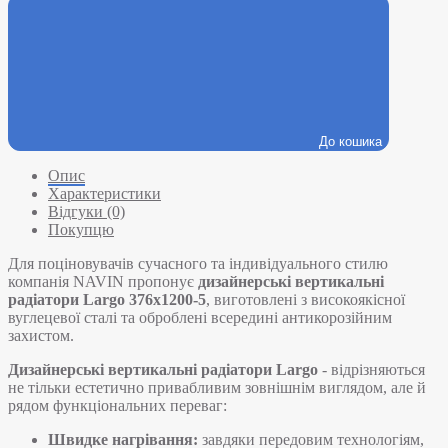
До кошика
Опис
Характеристики
Відгуки (0)
Покупцю
Для поціновувачів сучасного та індивідуального стилю
компанія NAVIN пропонує
дизайнерські вертикальні
радіатори Largo 376х1200-5
, виготовлені з високоякісної
вуглецевої сталі та оброблені всередині антикорозійним
захистом.
Дизайнерські вертикальні радіатори Largo
- відрізняються
не тільки естетично привабливим зовнішнім виглядом, але й
рядом функціональних переваг:
Швидке нагрівання:
завдяки передовим технологіям,