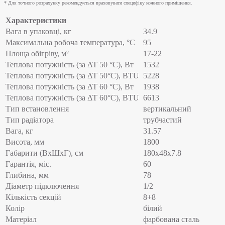
* Для точного розрахунку рекомендується враховувати специфіку кожного приміщення.
Характеристики
Вага в упаковці, кг
34.9
Максимальна робоча температура, °C
95
Площа обігріву, м²
17-22
Теплова потужність (за ΔT 50 °C), Вт
1532
Теплова потужність (за ΔT 50°С), BTU
5228
Теплова потужність (за ΔT 60 °C), Вт
1938
Теплова потужність (за ΔT 60°С), BTU
6613
Тип встановлення
вертикальний
Тип радіатора
трубчастий
Вага, кг
31.57
Висота, мм
1800
Габарити (ВхШхГ), см
180x48x7.8
Гарантія, міс.
60
Глибина, мм
78
Діаметр підключення
1/2
Кількість секцій
8+8
Колір
білий
Матеріал
фарбована сталь