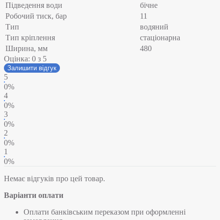
Підведення води
бічне
Робочий тиск, бар
11
Тип
водяний
Тип кріплення
стаціонарна
Ширина, мм
480
Оцінка:
0
з 5
Залишити відгук
5
0%
4
0%
3
0%
2
0%
1
0%
Немає відгуків про цей товар.
Варіанти оплати
Оплати банківським переказом при оформленні