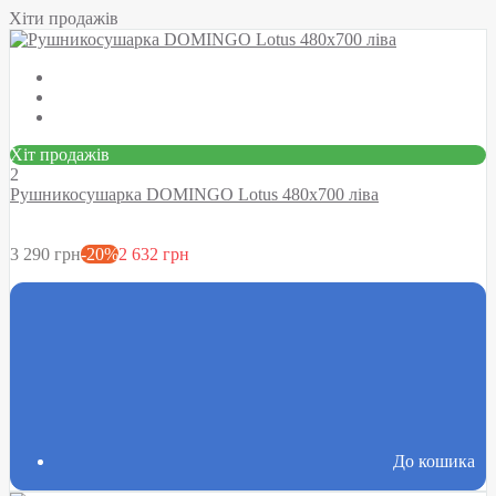
Хіти продажів
Хіт продажів
2
Рушникосушарка DOMINGO Lotus 480х700 ліва
3 290 грн
-20%
2 632 грн
До кошика