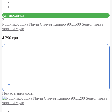
Хіт продажів
2
Рушникосушка Navin Силует Квадро 90х1500 Sensor права,
чорний муар
4 290 грн
Немає в наявності