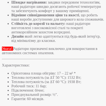
Швидке нагрівання:
завдяки передовим технологіям,
наші радіатори швидко досягають робочої температури
та забезпечують комфорт у вашому приміщенні.
Відмінне співвідношення ціни та якості
, що робить
наші вироби доступними для широкого кола споживачів.
Стійкість до корозії та нальоту:
наші радіатори
виготовлені з високоякісної сталі та покриті
антикорозійним захистом всередині.
Дизайн
який легко адаптуються під будь-який інтер'єр,
від мінімалізму до класики.
Увага!
Радіатори призначені виключно для використання в
автономних системах опалення.
Характеристики:
Орієнтовна площа обігріву: 17 – 22 м² *
Теплова потужність (за ΔT 50 °C): 1532 Вт;
Теплова потужність (за ΔT 60 °C): 1938 Вт;
Робочий тиск: 11 бар;
Підключення: бічне;
Приєднувальний розмір: ½".
Гарантія: 60 місяців.