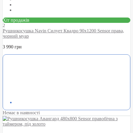
Хіт продажів
2
Рушникосушка Navin Силует Квадро 90х1200 Sensor права,
чорний муар
3 990 грн
Немає в наявності