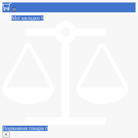
0
Мої закладки
0
Порівняння товарів
0
×