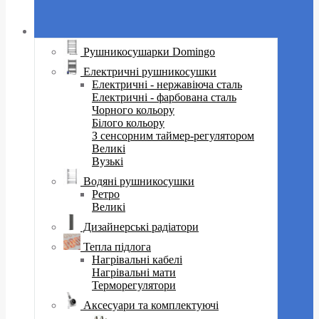
Рушникосушарки Domingo
Електричні рушникосушки
Електричні - нержавіюча сталь
Електричні - фарбована сталь
Чорного кольору
Білого кольору
З сенсорним таймер-регулятором
Великі
Вузькі
Водяні рушникосушки
Ретро
Великі
Дизайнерські радіатори
Тепла підлога
Нагрівальні кабелі
Нагрівальні мати
Терморегулятори
Аксесуари та комплектуючі