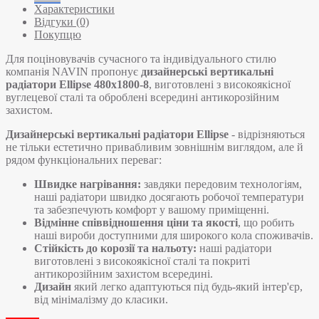
Характеристики
Відгуки (0)
Покупцю
Для поціновувачів сучасного та індивідуального стилю
компанія NAVIN пропонує
дизайнерські вертикальні
радіатори Ellipse 480х1800-8
, виготовлені з високоякісної
вуглецевої сталі та оброблені всередині антикорозійним
захистом.
Дизайнерські вертикальні радіатори Ellipse
- відрізняються
не тільки естетично привабливим зовнішнім виглядом, але й
рядом функціональних переваг:
Швидке нагрівання:
завдяки передовим технологіям,
наші радіатори швидко досягають робочої температури
та забезпечують комфорт у вашому приміщенні.
Відмінне співвідношення ціни та якості
, що робить
наші вироби доступними для широкого кола споживачів.
Стійкість до корозії та нальоту:
наші радіатори
виготовлені з високоякісної сталі та покриті
антикорозійним захистом всередині.
Дизайн
який легко адаптуються під будь-який інтер'єр,
від мінімалізму до класики.