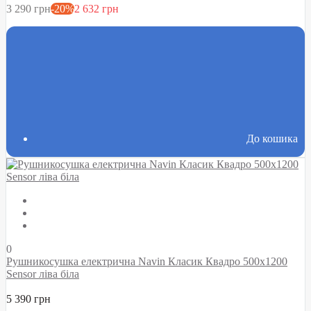
3 290 грн
-20%
2 632 грн
До кошика
0
Рушникосушка електрична Navin Класик Квадро 500х1200
Sensor ліва біла
5 390 грн