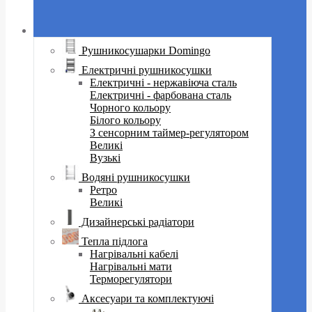
Рушникосушарки Domingo
Електричні рушникосушки
Електричні - нержавіюча сталь
Електричні - фарбована сталь
Чорного кольору
Білого кольору
З сенсорним таймер-регулятором
Великі
Вузькі
Водяні рушникосушки
Ретро
Великі
Дизайнерські радіатори
Тепла підлога
Нагрівальні кабелі
Нагрівальні мати
Терморегулятори
Аксесуари та комплектуючі