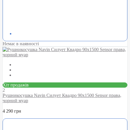
Немає в наявності
Хіт продажів
2
Рушникосушка Navin Силует Квадро 90х1500 Sensor права,
чорний муар
4 290 грн