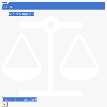
0
Мої закладки
0
Порівняння товарів
0
×