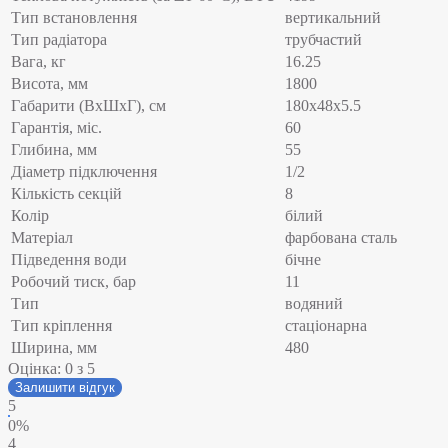
Тип встановлення
вертикальний
Тип радіатора
трубчастий
Вага, кг
16.25
Висота, мм
1800
Габарити (ВхШхГ), см
180x48x5.5
Гарантія, міс.
60
Глибина, мм
55
Діаметр підключення
1/2
Кількість секцій
8
Колір
білий
Матеріал
фарбована сталь
Підведення води
бічне
Робочий тиск, бар
11
Тип
водяний
Тип кріплення
стаціонарна
Ширина, мм
480
Оцінка:
0
з 5
Залишити відгук
5
0%
4