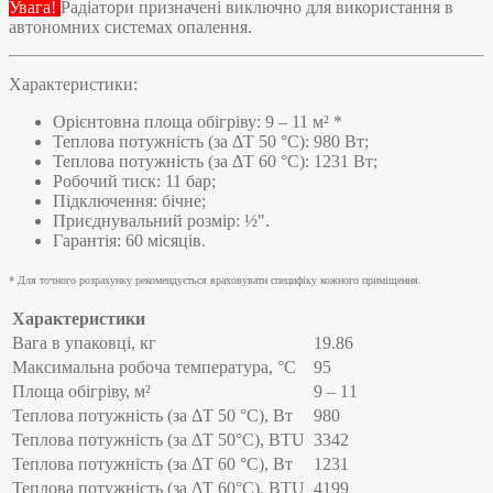
Увага!
Радіатори призначені виключно для використання в
автономних системах опалення.
Характеристики:
Орієнтовна площа обігріву: 9 – 11 м² *
Теплова потужність (за ΔT 50 °C): 980 Вт;
Теплова потужність (за ΔT 60 °C): 1231 Вт;
Робочий тиск: 11 бар;
Підключення: бічне;
Приєднувальний розмір: ½".
Гарантія: 60 місяців.
* Для точного розрахунку рекомендується враховувати специфіку кожного приміщення.
Характеристики
Вага в упаковці, кг
19.86
Максимальна робоча температура, °C
95
Площа обігріву, м²
9 – 11
Теплова потужність (за ΔT 50 °C), Вт
980
Теплова потужність (за ΔT 50°С), BTU
3342
Теплова потужність (за ΔT 60 °C), Вт
1231
Теплова потужність (за ΔT 60°С), BTU
4199