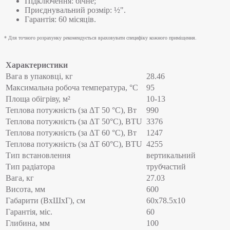
Підключення: бічне;
Приєднувальний розмір: ½".
Гарантія: 60 місяців.
* Для точного розрахунку рекомендується враховувати специфіку кожного приміщення.
Характеристики
Вага в упаковці, кг
28.46
Максимальна робоча температура, °C
95
Площа обігріву, м²
10-13
Теплова потужність (за ΔT 50 °C), Вт
990
Теплова потужність (за ΔT 50°С), BTU
3376
Теплова потужність (за ΔT 60 °C), Вт
1247
Теплова потужність (за ΔT 60°С), BTU
4255
Тип встановлення
вертикальний
Тип радіатора
трубчастий
Вага, кг
27.03
Висота, мм
600
Габарити (ВхШхГ), см
60x78.5x10
Гарантія, міс.
60
Глибина, мм
100