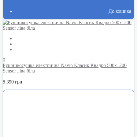
До кошика
0
Рушникосушка електрична Navin Класик Квадро 500х1200
Sensor ліва біла
5 390 грн