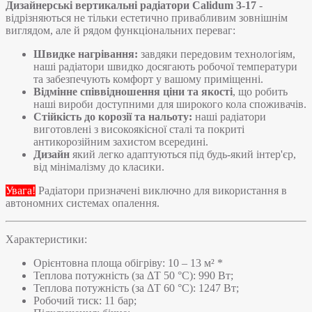
Дизайнерські вертикальні радіатори Calidum 3-17
-
відрізняються не тільки естетично привабливим зовнішнім
виглядом, але й рядом функціональних переваг:
Швидке нагрівання:
завдяки передовим технологіям,
наші радіатори швидко досягають робочої температури
та забезпечують комфорт у вашому приміщенні.
Відмінне співвідношення ціни та якості
, що робить
наші вироби доступними для широкого кола споживачів.
Стійкість до корозії та нальоту:
наші радіатори
виготовлені з високоякісної сталі та покриті
антикорозійним захистом всередині.
Дизайн
який легко адаптуються під будь-який інтер'єр,
від мінімалізму до класики.
Увага!
Радіатори призначені виключно для використання в
автономних системах опалення.
Характеристики:
Орієнтовна площа обігріву: 10 – 13 м² *
Теплова потужність (за ΔT 50 °C): 990 Вт;
Теплова потужність (за ΔT 60 °C): 1247 Вт;
Робочий тиск: 11 бар;