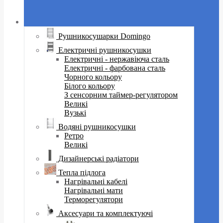
Рушникосушарки Domingo
Електричні рушникосушки
Електричні - нержавіюча сталь
Електричні - фарбована сталь
Чорного кольору
Білого кольору
З сенсорним таймер-регулятором
Великі
Вузькі
Водяні рушникосушки
Ретро
Великі
Дизайнерські радіатори
Тепла підлога
Нагрівальні кабелі
Нагрівальні мати
Терморегулятори
Аксесуари та комплектуючі