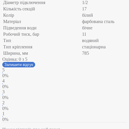
Діаметр підключення
1/2
Кількість секцій
17
Колір
білий
Матеріал
фарбована сталь
Підведення води
бічне
Робочий тиск, бар
11
Тип
водяний
Тип кріплення
стаціонарна
Ширина, мм
785
Оцінка:
0
з 5
Залишити відгук
5
0%
4
0%
3
0%
2
0%
1
0%