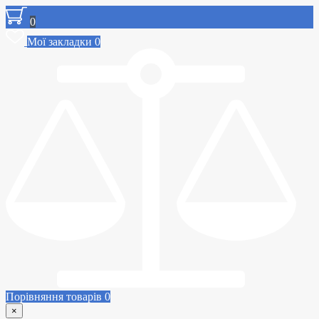
0
Мої закладки
0
Порівняння товарів
0
×