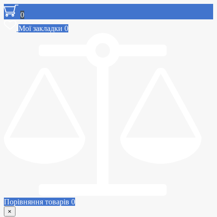
0
Мої закладки
0
Порівняння товарів
0
×