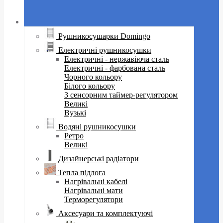
Рушникосушарки Domingo
Електричні рушникосушки
Електричні - нержавіюча сталь
Електричні - фарбована сталь
Чорного кольору
Білого кольору
З сенсорним таймер-регулятором
Великі
Вузькі
Водяні рушникосушки
Ретро
Великі
Дизайнерські радіатори
Тепла підлога
Нагрівальні кабелі
Нагрівальні мати
Терморегулятори
Аксесуари та комплектуючі