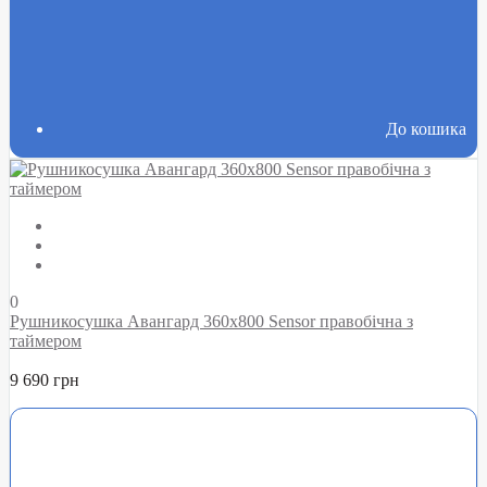
До кошика
0
Рушникосушка Авангард 360х800 Sensor правобічна з
таймером
9 690 грн