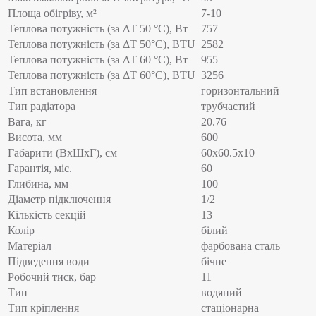
Площа обігріву, м²
7-10
Теплова потужність (за ΔT 50 °C), Вт
757
Теплова потужність (за ΔT 50°С), BTU
2582
Теплова потужність (за ΔT 60 °C), Вт
955
Теплова потужність (за ΔT 60°С), BTU
3256
Тип встановлення
горизонтальний
Тип радіатора
трубчастий
Вага, кг
20.76
Висота, мм
600
Габарити (ВхШхГ), см
60x60.5x10
Гарантія, міс.
60
Глибина, мм
100
Діаметр підключення
1/2
Кількість секцій
13
Колір
білий
Матеріал
фарбована сталь
Підведення води
бічне
Робочий тиск, бар
11
Тип
водяний
Тип кріплення
стаціонарна