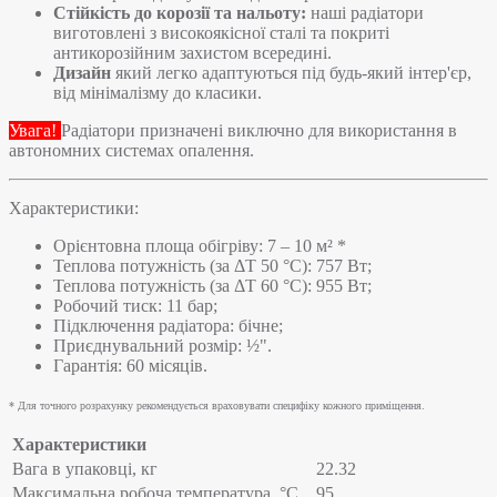
Стійкість до корозії та нальоту:
наші радіатори
виготовлені з високоякісної сталі та покриті
антикорозійним захистом всередині.
Дизайн
який легко адаптуються під будь-який інтер'єр,
від мінімалізму до класики.
Увага!
Радіатори призначені виключно для використання в
автономних системах опалення.
Характеристики:
Орієнтовна площа обігріву: 7 – 10 м² *
Теплова потужність (за ΔT 50 °C): 757 Вт;
Теплова потужність (за ΔT 60 °C): 955 Вт;
Робочий тиск: 11 бар;
Підключення радіатора: бічне;
Приєднувальний розмір: ½".
Гарантія: 60 місяців.
* Для точного розрахунку рекомендується враховувати специфіку кожного приміщення.
Характеристики
Вага в упаковці, кг
22.32
Максимальна робоча температура, °C
95