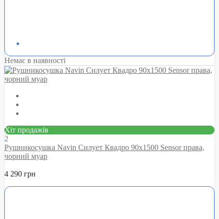
Немає в наявності
Хіт продажів
2
Рушникосушка Navin Силует Квадро 90х1500 Sensor права,
чорний муар
4 290 грн