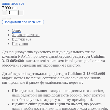
дивитися все
7 990 грн
Повідомити про наявність
Опис
Характеристики
Відгуки (0)
Покупцю
Для поціновувачів сучасного та індивідуального стилю
компанія NAVIN пропонує
дизайнерські радіатори Calidum
3-13 605х600
, виготовлені з високоякісної вуглецевої сталі та
оброблені всередині антикорозійним захистом.
Дизайнерські вертикальні радіатори Calidum 3-13 605х600
-
відрізняються не тільки естетично привабливим зовнішнім
виглядом, але й рядом функціональних переваг:
Швидке нагрівання:
завдяки передовим технологіям,
наші радіатори швидко досягають робочої температури
та забезпечують комфорт у вашому приміщенні.
Відмінне співвідношення ціни та якості
, що робить
наші вироби доступними для широкого кола споживачів.