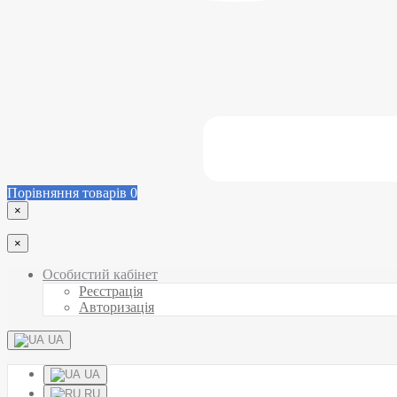
Порівняння товарів
0
×
×
Особистий кабінет
Реєстрація
Авторизація
UA
UA
RU