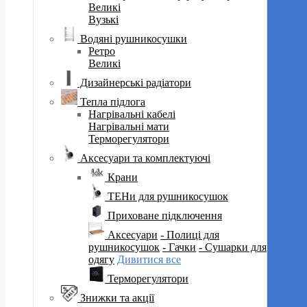
Великі
Вузькі
Водяні рушникосушки
Ретро
Великі
Дизайнерські радіатори
Тепла підлога
Нагрівальні кабелі
Нагрівальні мати
Терморегулятори
Аксесуари та комплектуючі
Крани
ТЕНи для рушникосушок
Приховане підключення
Аксесуари
- Полиці для
рушникосушок
- Гачки
- Сушарки для
одягу
Дивитися все
Терморегулятори
Знижки та акції