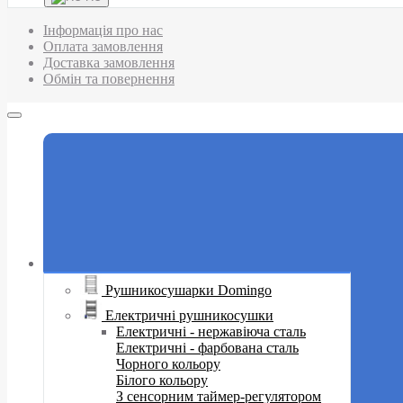
Інформація про нас
Оплата замовлення
Доставка замовлення
Обмін та повернення
Рушникосушарки Domingo
Електричні рушникосушки
Електричні - нержавіюча сталь
Електричні - фарбована сталь
Чорного кольору
Білого кольору
З сенсорним таймер-регулятором