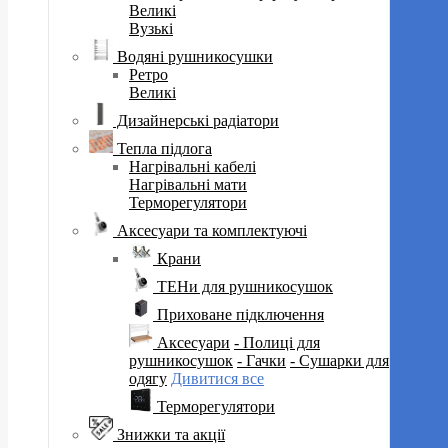
Великі
Вузькі
Водяні рушникосушки
Ретро
Великі
Дизайнерські радіатори
Тепла підлога
Нагрівальні кабелі
Нагрівальні мати
Терморегулятори
Аксесуари та комплектуючі
Крани
ТЕНи для рушникосушок
Приховане підключення
Аксесуари
- Полиці для
рушникосушок
- Гачки
- Сушарки для
одягу
Дивитися все
Терморегулятори
Знижки та акції