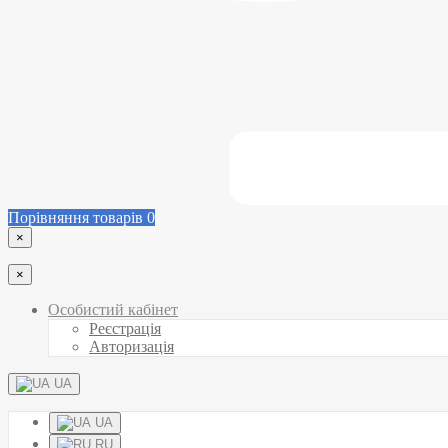
Порівняння товарів
0
×
×
Особистий кабінет
Реєстрація
Авторизація
UA
UA
RU