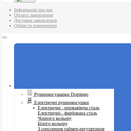
Інформація про нас
Оплата замовлення
Доставка замовлення
Обмін та повернення
Рушникосушарки Domingo
Електричні рушникосушки
Електричні - нержавіюча сталь
Електричні - фарбована сталь
Чорного кольору
Білого кольору
З сенсорним таймер-регулятором