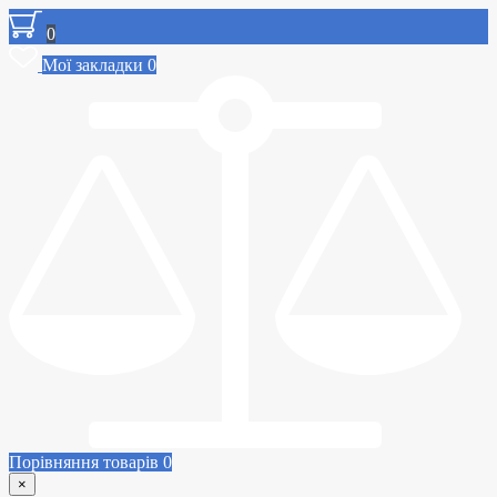
0
Мої закладки
0
Порівняння товарів
0
×