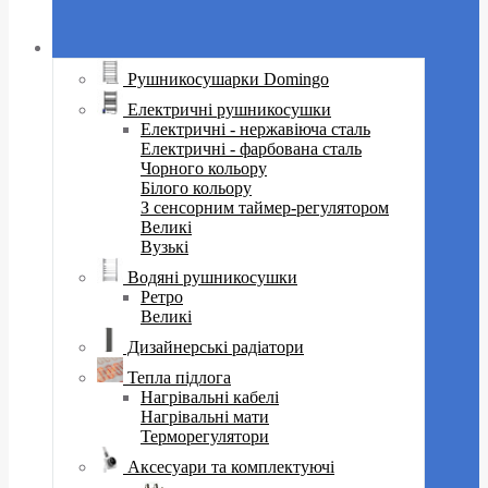
Рушникосушарки Domingo
Електричні рушникосушки
Електричні - нержавіюча сталь
Електричні - фарбована сталь
Чорного кольору
Білого кольору
З сенсорним таймер-регулятором
Великі
Вузькі
Водяні рушникосушки
Ретро
Великі
Дизайнерські радіатори
Тепла підлога
Нагрівальні кабелі
Нагрівальні мати
Терморегулятори
Аксесуари та комплектуючі