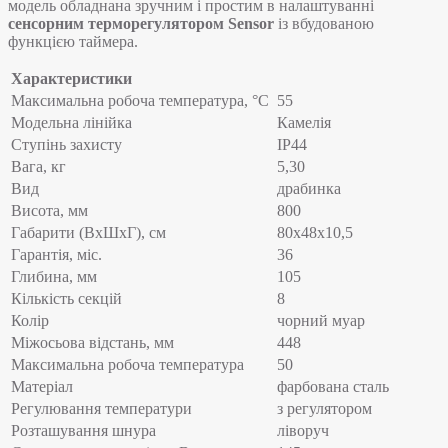
модель обладнана зручним і простим в налаштуванні
сенсорним терморегулятором Sensor
із вбудованою
функцією таймера.
Характеристики
Максимальна робоча температура, °C
55
Модельна лінійка
Камелія
Ступінь захисту
IP44
Вага, кг
5,30
Вид
драбинка
Висота, мм
800
Габарити (ВхШхГ), см
80х48х10,5
Гарантія, міс.
36
Глибина, мм
105
Кількість секцій
8
Колір
чорний муар
Міжосьова відстань, мм
448
Максимальна робоча температура
50
Матеріал
фарбована сталь
Регулювання температури
з регулятором
Розташування шнура
ліворуч