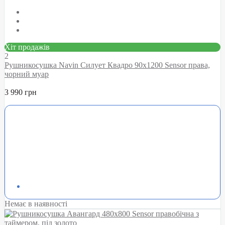
Хіт продажів
2
Рушникосушка Navin Силует Квадро 90х1200 Sensor права,
чорний муар
3 990 грн
Немає в наявності