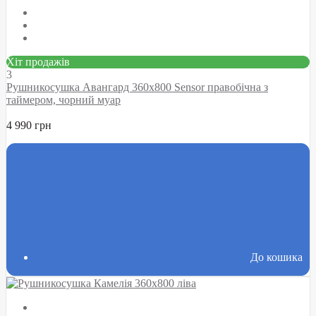
Хіт продажів
3
Рушникосушка Авангард 360х800 Sensor правобічна з
таймером, чорний муар
4 990 грн
До кошика