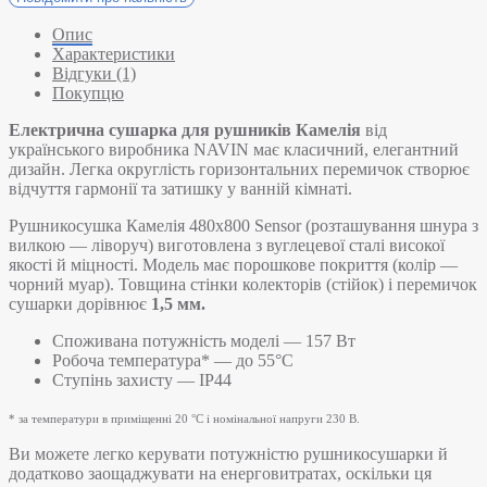
Опис
Характеристики
Відгуки (1)
Покупцю
Електрична сушарка для рушників Камелія
від
українського виробника NAVIN має класичний, елегантний
дизайн. Легка округлість горизонтальних перемичок створює
відчуття гармонії та затишку у ванній кімнаті.
Рушникосушка Камелія 480х800 Sensor (розташування шнура з
вилкою — ліворуч) виготовлена з вуглецевої сталі високої
якості й міцності. Модель має порошкове покриття (колір —
чорний муар). Товщина стінки колекторів (стійок) і перемичок
сушарки дорівнює
1,5 мм.
Споживана потужність моделі — 157 Вт
Робоча температура* — до 55°C
Ступінь захисту — IP44
* за температури в приміщенні 20 °С і номінальної напруги 230 В.
Ви можете легко керувати потужністю рушникосушарки й
додатково заощаджувати на енерговитратах, оскільки ця