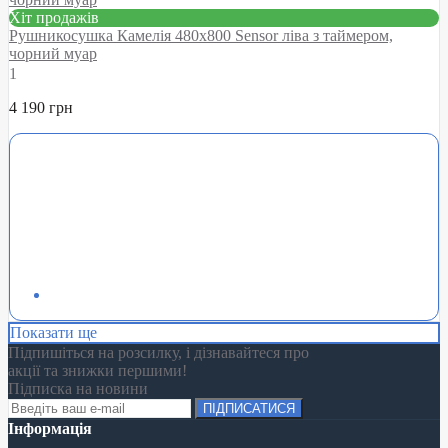
Хіт продажів
Рушникосушка Камелія 480х800 Sensor ліва з таймером,
чорний муар
1
4 190 грн
Показати ще
Підпишіться на розсилку, і дізнавайтеся про
акції та знижки першими!
Підписка на новини
ПІДПИСАТИСЯ
Інформація