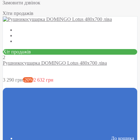
Замовити дзвінок
Хіти продажів
Хіт продажів
2
Рушникосушарка DOMINGO Lotus 480х700 ліва
3 290 грн
-20%
2 632 грн
До кошика