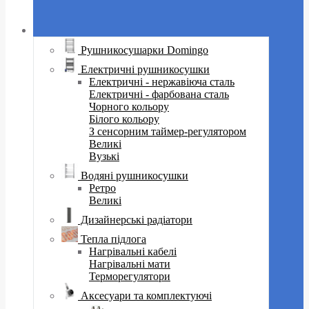
Рушникосушарки Domingo
Електричні рушникосушки
Електричні - нержавіюча сталь
Електричні - фарбована сталь
Чорного кольору
Білого кольору
З сенсорним таймер-регулятором
Великі
Вузькі
Водяні рушникосушки
Ретро
Великі
Дизайнерські радіатори
Тепла підлога
Нагрівальні кабелі
Нагрівальні мати
Терморегулятори
Аксесуари та комплектуючі