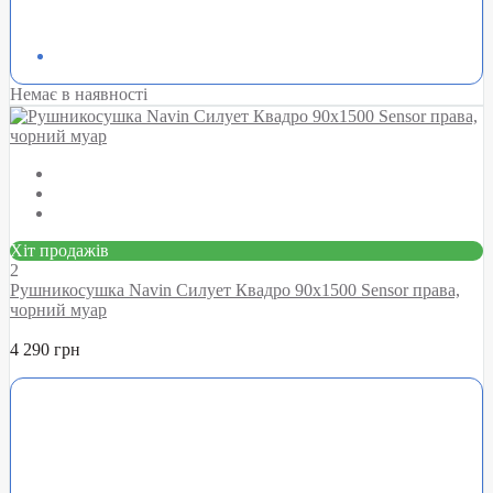
Немає в наявності
Хіт продажів
2
Рушникосушка Navin Силует Квадро 90х1500 Sensor права,
чорний муар
4 290 грн