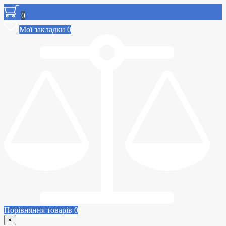
0
Мої закладки
0
Порівняння товарів
0
×