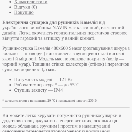
Характеристики
Відгуки (0)
Покупцю
Електрична сушарка для рушників Камелія
від
українського виробника NAVIN має класичний, елегантний
дизайн. Легка округлість горизонтальних перемичок створює
відчуття гармонії та затишку у ванній кімнаті.
Рушникосушка Камелія 480х600 Sensor (розташування шнура з
вилкою — праворуч) виготовлена з вуглецевої сталі високої
якості й міцності. Модель має порошкове покриття (колір —
чорний муар). Товщина стінки колекторів (стійок) і перемичок
сушарки дорівнює
1,5 мм.
Потужність моделі — 121 Вт
Робоча температура* — до 55°C
Ступінь захисту — IP44
* за температури в приміщенні 20 °С і номінальної напруги 230 В.
Ви можете легко керувати потужністю рушникосушарки й
додатково заощаджувати на енерговитратах, оскільки ця
модель обладнана зручним і простим в налаштуванні
сенсорним терморегулятором Sensor
із вбудованою