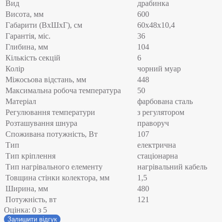
Вид
драбинка
Висота, мм
600
Габарити (ВхШхГ), см
60х48х10,4
Гарантія, міс.
36
Глибина, мм
104
Кількість секцій
6
Колір
чорний муар
Міжосьова відстань, мм
448
Максимальна робоча температура
50
Матеріал
фарбована сталь
Регулювання температури
з регулятором
Розташування шнура
праворуч
Споживана потужність, Вт
107
Тип
електрична
Тип кріплення
стаціонарна
Тип нагрівального елементу
нагрівальний кабель
Товщина стінки колектора, мм
1,5
Ширина, мм
480
Потужність, вт
121
Оцінка:
0
з 5
Залишити відгук