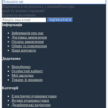
Показати ще
Підпишіться на розсилку, і дізнавайтеся про
акції та знижки першими!
Підписка на новини
ПІДПИСАТИСЯ
Інформація
Інформація про нас
Доставка замовлення
Оплата замовлення
Обмін та повернення
Наші контакти
Додатково
Виробники
Особистий кабінет
Мої закладки
Товари зі знижкою
Категорії
Електричні рушникосушки
Водяні рушникосушки
Дизайнерські радіатори