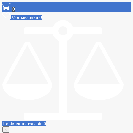
0
Мої закладки
0
Порівняння товарів
0
×