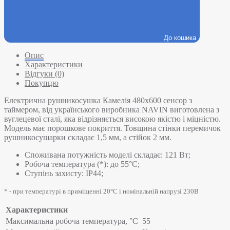
До кошика
Опис
Характеристики
Відгуки (0)
Покупцю
Електрична рушникосушка Камелія 480х600 сенсор з
таймером, від українського виробника NAVIN виготовлена з
вуглецевої сталі, яка відрізняється високою якістю і міцністю.
Модель має порошкове покриття. Товщина стінки перемичок
рушникосушарки складає 1,5 мм, а стійок 2 мм.
Споживана потужність моделі складає: 121 Вт;
Робоча температура (*): до 55°C;
Ступінь захисту: IP44;
* - при температурі в приміщенні 20°С і номінальній напрузі 230В
Характеристики
Максимальна робоча температура, °C
55