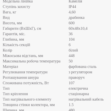
Модельна лінійка
Камелія
Ступінь захисту
IP44
Вага, кг
4,60
Вид
драбинка
Висота, мм
600
Габарити (ВхШхГ), см
60x48x10,4
Гарантія, міс.
36
Глибина, мм
104
Кількість секцій
6
Колір
білий
Міжосьова відстань, мм
448
Максимальна робоча температура
50
Матеріал
фарбована сталь
Регулювання температури
з регулятором
Розташування шнура
праворуч
Споживана потужність, Вт
107
Тип
електрична
Тип кріплення
стаціонарна
Тип нагрівального елементу
нагрівальний кабель
Товщина стінки колектора, мм
1.5
Ширина, мм
480