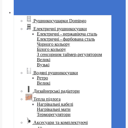
Рушникосушарки Domingo
Електричні рушникосушки
Електричні - нержавіюча сталь
Електричні - фарбована сталь
Чорного кольору
Білого кольору
З сенсорним таймер-регулятором
Великі
Вузькі
Водяні рушникосушки
Ретро
Великі
Дизайнерські радіатори
Тепла підлога
Нагрівальні кабелі
Нагрівальні мати
Терморегулятори
Аксесуари та комплектуючі