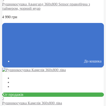
Рушникосушка Авангард 360х800 Sensor правобічна з
таймером, чорний муар
4 990 грн
До кошика
Хіт продажів
2
Рушникосушка Камелія 360х800 ліва