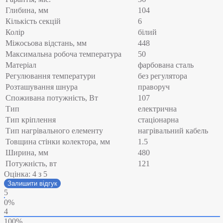
Глибина, мм
104
Кількість секцій
6
Колір
білий
Міжосьова відстань, мм
448
Максимальна робоча температура
50
Матеріал
фарбована сталь
Регулювання температури
без регулятора
Розташування шнура
праворуч
Споживана потужність, Вт
107
Тип
електрична
Тип кріплення
стаціонарна
Тип нагрівального елементу
нагрівальний кабель
Товщина стінки колектора, мм
1.5
Ширина, мм
480
Потужність, вт
121
Оцінка:
4
з 5
Залишити відгук
5
0%
4
100%