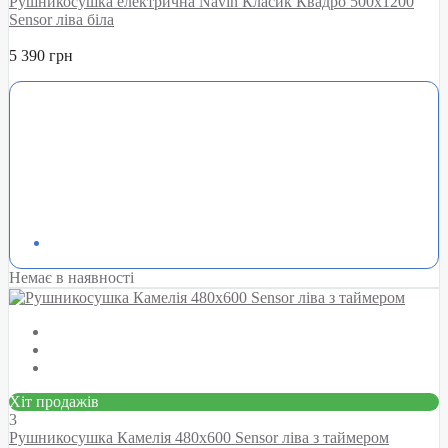
Рушникосушка електрична Navin Класик Квадро 500х1200
Sensor ліва біла
5 390 грн
Немає в наявності
Хіт продажів
3
Рушникосушка Камелія 480х600 Sensor ліва з таймером