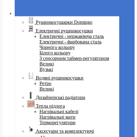
Рушникосушарки Domingo
Електричні рушникосушки
Електричні - нержавіюча сталь
Електричні - фарбована сталь
Чорного кольору
Білого кольору
З сенсорним таймер-регулятором
Великі
Вузькі
Водяні рушникосушки
Ретро
Великі
Дизайнерські радіатори
Тепла підлога
Нагрівальні кабелі
Нагрівальні мати
Терморегулятори
Аксесуари та комплектуючі