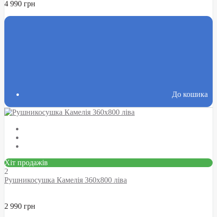
4 990 грн
До кошика
Хіт продажів
2
Рушникосушка Камелія 360х800 ліва
2 990 грн