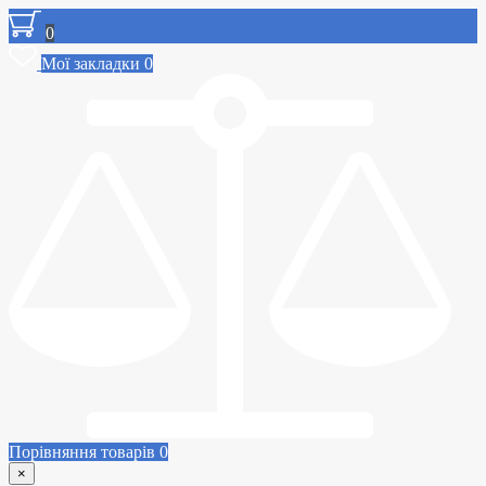
0
Мої закладки
0
Порівняння товарів
0
×