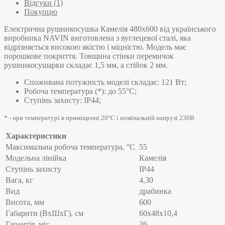
Відгуки (1)
Покупцю
Електрична рушникосушка Камелія 480х600 від українського
виробника NAVIN виготовлена з вуглецевої сталі, яка
відрізняється високою якістю і міцністю. Модель має
порошкове покриття. Товщина стінки перемичок
рушникосушарки складає 1,5 мм, а стійок 2 мм.
Споживана потужність моделі складає: 121 Вт;
Робоча температура (*): до 55°C;
Ступінь захисту: IP44;
* - при температурі в приміщенні 20°С і номінальній напрузі 230В
Характеристики
Максимальна робоча температура, °C
55
Модельна лінійка
Камелія
Ступінь захисту
IP44
Вага, кг
4,30
Вид
драбинка
Висота, мм
600
Габарити (ВхШхГ), см
60x48x10,4
Гарантія, міс.
36