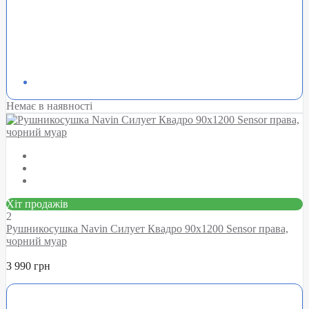
Немає в наявності
Хіт продажів
2
Рушникосушка Navin Силует Квадро 90х1200 Sensor права,
чорний муар
3 990 грн