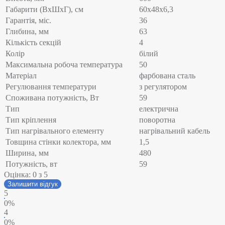
Габарити (ВхШхГ), см
60x48x6,3
Гарантія, міс.
36
Глибина, мм
63
Кількість секцій
4
Колір
білий
Максимальна робоча температура
50
Матеріал
фарбована сталь
Регулювання температури
з регулятором
Споживана потужність, Вт
59
Тип
електрична
Тип кріплення
поворотна
Тип нагрівального елементу
нагрівальний кабель
Товщина стінки колектора, мм
1,5
Ширина, мм
480
Потужність, вт
59
Оцінка:
0
з 5
Залишити відгук
5
0%
4
0%