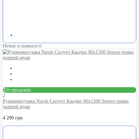
Немає в наявності
Хіт продажів
2
Рушникосушка Navin Силует Квадро 90х1500 Sensor права,
чорний муар
4 290 грн