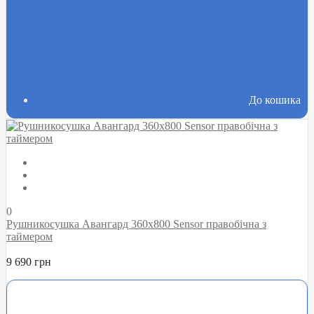
До кошика
0
Рушникосушка Авангард 360х800 Sensor правобічна з
таймером
9 690 грн