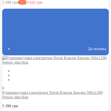
3 290 грн
-20%
2 632 грн
До кошика
0
Рушникосушка електрична Navin Класик Квадро 500х1200
Sensor ліва біла
5 390 грн