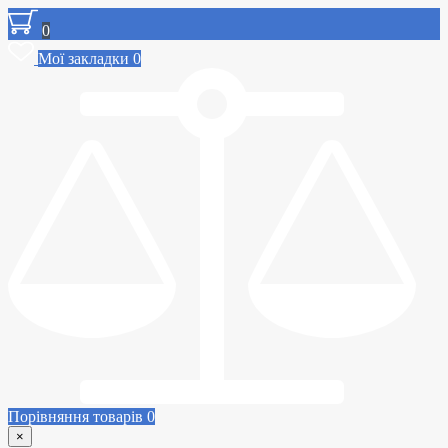
0
Мої закладки
0
Порівняння товарів
0
×