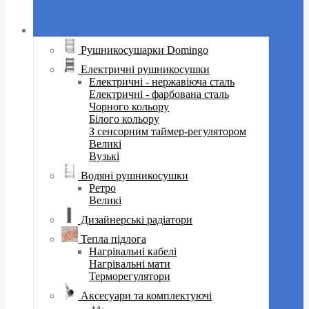
Рушникосушарки Domingo
Електричні рушникосушки
Електричні - нержавіюча сталь
Електричні - фарбована сталь
Чорного кольору
Білого кольору
З сенсорним таймер-регулятором
Великі
Вузькі
Водяні рушникосушки
Ретро
Великі
Дизайнерські радіатори
Тепла підлога
Нагрівальні кабелі
Нагрівальні мати
Терморегулятори
Аксесуари та комплектуючі