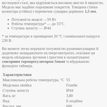
вуглецевої сталі, яка відрізняється високою якістю й міцністю.
Модель має надійне порошкове покриття. Товщина стінки
колектора (стійки) і перемичок сушарки дорівнює
1,5 мм.
Потужність моделі —59 Вт
Робоча температура* — до 55°C
Ступінь захисту — IP44
* за температури в приміщенні 20 °С і номінальної напруги
230 В.
Ви можете легко керувати потужністю рушникосушарки й
додатково заощаджувати на енерговитратах, оскільки ця
модель обладнана зручним і простим в налаштуванні
сенсорним терморегулятором Sensor
із вбудованою
функцією таймера.
Характеристики
Максимальна робоча температура, °C
55
Модельна лінійка
Fouette
Ступінь захисту
IP44
Вага, кг
3,80
Вид
E-подібна
Висота, мм
600