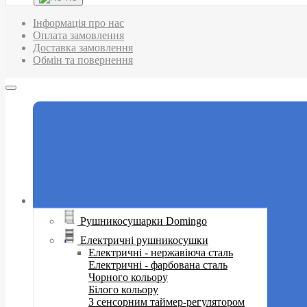
Інформація про нас
Оплата замовлення
Доставка замовлення
Обмін та повернення
Рушникосушарки Domingo
Електричні рушникосушки
Електричні - нержавіюча сталь
Електричні - фарбована сталь
Чорного кольору
Білого кольору
З сенсорним таймер-регулятором