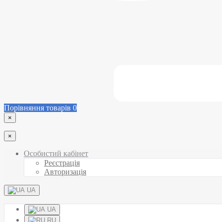
Порівняння товарів
0
×
×
Особистий кабінет
Реєстрація
Авторизація
UA
UA
RU