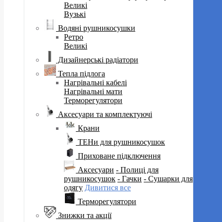
Великі
Вузькі
Водяні рушникосушки
Ретро
Великі
Дизайнерські радіатори
Тепла підлога
Нагрівальні кабелі
Нагрівальні мати
Терморегулятори
Аксесуари та комплектуючі
Крани
ТЕНи для рушникосушок
Приховане підключення
Аксесуари
- Полиці для
рушникосушок
- Гачки
- Сушарки для
одягу
Дивитися все
Терморегулятори
Знижки та акції