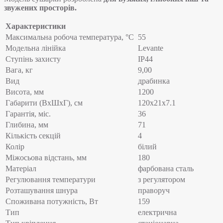
звужених просторів.
Характеристики
Максимальна робоча температура, °C
55
Модельна лінійка
Levante
Ступінь захисту
IP44
Вага, кг
9,00
Вид
драбинка
Висота, мм
1200
Габарити (ВхШхГ), см
120х21х7.1
Гарантія, міс.
36
Глибина, мм
71
Кількість секцій
4
Колір
білий
Міжосьова відстань, мм
180
Матеріал
фарбована сталь
Регулювання температури
з регулятором
Розташування шнура
праворуч
Споживана потужність, Вт
159
Тип
електрична