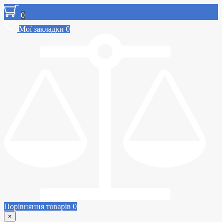
0
Мої закладки
0
Порівняння товарів
0
×