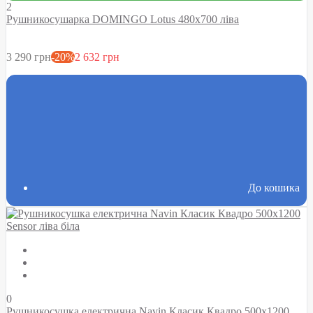
2
Рушникосушарка DOMINGO Lotus 480х700 ліва
3 290 грн
-20%
2 632 грн
До кошика
0
Рушникосушка електрична Navin Класик Квадро 500х1200