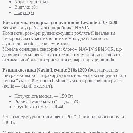
Характеристики
Відгуки (0)
Покупцю
Електрична сушарка для рушників Levante 210х1200
Sensor
від українського виробника NAVIN.
Компактні розміри рушникосушки роблять її ідеальним
вибором для сучасних ванних кімнат, де важливі як
функціональність, так і естетика.
Модель оснащена сенсорним блоком NAVIN SENSOR, що
дозволяє легко регулювати температуру та встановлювати
оптимальний час використання сушарки для рушників.
Рушникосушка Navin Levante 210х1200
(розташування
шнура з вилкою — праворуч) виготовлена з вуглецевої сталі
високої якості й міцності. Модель має порошкове покриття
(колір — білий оксамит).
Потужність моделі — 159 Вт
Робоча температура* — до 55°C
Ступінь захисту — IP44
* за температури в приміщенні 20 °С і номінальної напруги
230 В.
Модель сушарки розроблена
для вузьких, глибоких ніш та