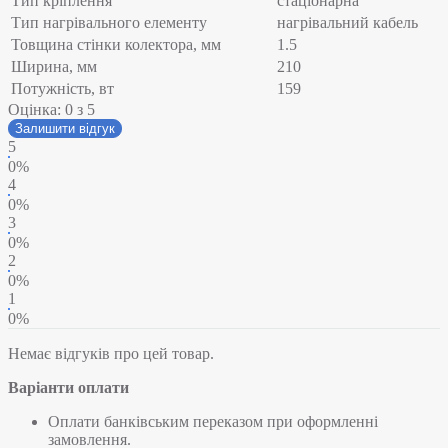
Тип кріплення
стаціонарна
Тип нагрівального елементу
нагрівальний кабель
Товщина стінки колектора, мм
1.5
Ширина, мм
210
Потужність, вт
159
Оцінка:
0
з 5
Залишити відгук
5
0%
4
0%
3
0%
2
0%
1
0%
Немає відгуків про цей товар.
Варіанти оплати
Оплати банківським переказом при оформленні
замовлення.