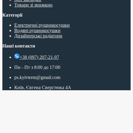
Товари зі знижкою
Категорії
Електричні рушникосушки
Водяні рушникосушки
Дизайнерські радіатори
Наші контакти
+38 (097) 207-21-97
Пн - Пт з 8:00 до 17:00
ps.kyivterm@gmail.com
Київ, Євгена Сверстюка 4А