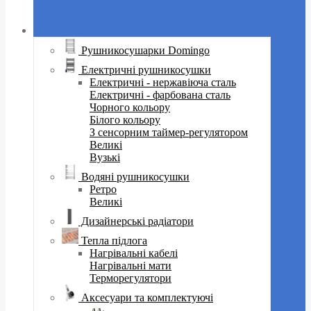
Рушникосушарки Domingo
Електричні рушникосушки
Електричні - нержавіюча сталь
Електричні - фарбована сталь
Чорного кольору
Білого кольору
З сенсорним таймер-регулятором
Великі
Вузькі
Водяні рушникосушки
Ретро
Великі
Дизайнерські радіатори
Тепла підлога
Нагрівальні кабелі
Нагрівальні мати
Терморегулятори
Аксесуари та комплектуючі